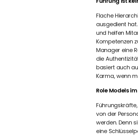
Führung ist ke
Flache Hierarch
ausgedient hat.
und helfen Mita
Kompetenzen zu
Manager eine Ro
die Authentizit
basiert auch au
Karma, wenn man
Role Models i
Führungskräfte,
von der Persona
werden. Denn s
eine Schlüsselp