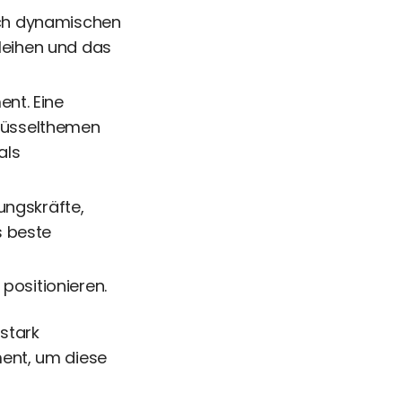
lich dynamischen
rleihen und das
nt. Eine
hlüsselthemen
als
ungskräfte,
s beste
positionieren.
 stark
ent, um diese