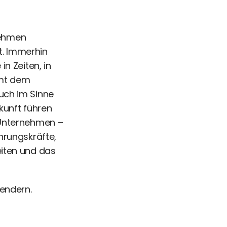
nehmen
t. Immerhin
n Zeiten, in
mmt dem
uch im Sinne
kunft führen
 Unternehmen –
hrungskräfte,
eiten und das
Gendern.