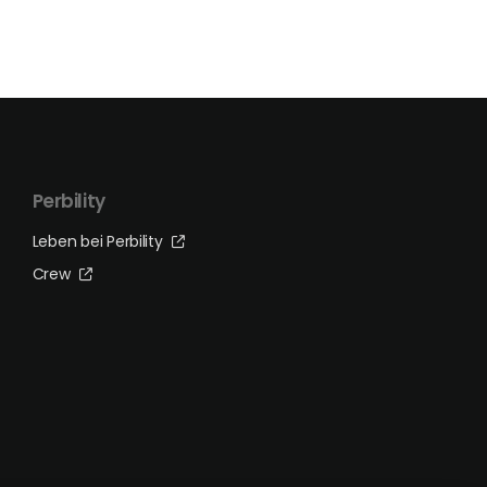
Perbility
Leben bei Perbility
Crew