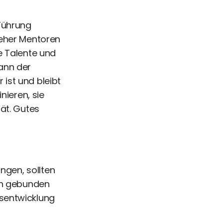
Führung
 eher Mentoren
e Talente und
ann der
ist und bleibt
nieren, sie
ät. Gutes
ngen, sollten
men gebunden
sentwicklung