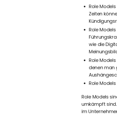
Role Models 
Zeiten könne
Kündigungsri
Role Models
Führungskraf
wie die Digit
Meinungsbild
Role Models 
denen man g
Aushängesch
Role Models 
Role Models sin
umkämpft sind.
im Unternehmen