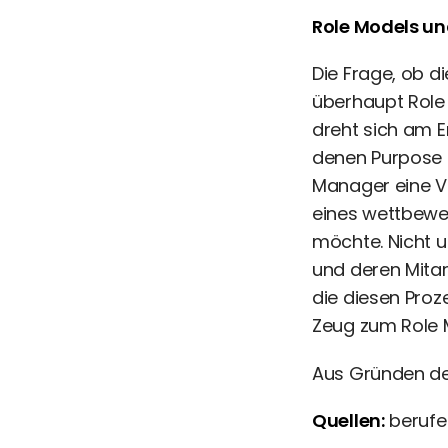
Role Models u
Die Frage, ob d
überhaupt Role 
dreht sich am E
denen Purpose 
Manager eine V
eines wettbewer
möchte. Nicht 
und deren Mitar
die diesen Pro
Zeug zum Role M
Aus Gründen der
Quellen:
berufeb