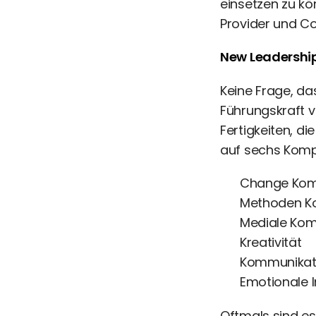
einsetzen zu kö
Provider und C
New Leadershi
Keine Frage, d
Führungskraft v
Fertigkeiten, d
auf sechs Komp
Change Kom
Methoden K
Mediale Ko
Kreativität
Kommunikat
Emotionale I
Oftmals sind es