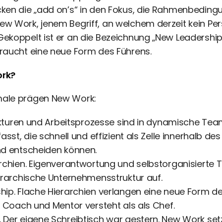
ken die „add on’s“ in den Fokus, die Rahmenbeding
ew Work, jenem Begriff, an welchem derzeit kein P
ekoppelt ist er an die Bezeichnung „New Leadership
raucht eine neue Form des Führens.
ork?
ale prägen New Work:
rukturen und Arbeitsprozesse sind in dynamische Te
fasst, die schnell und effizient als Zelle innerhalb d
nd entscheiden können.
rchien. Eigenverantwortung und selbstorganisierte 
erarchische Unternehmensstruktur auf.
ip. Flache Hierarchien verlangen eine neue Form de
s Coach und Mentor versteht als als Chef.
Der eigene Schreibtisch war gestern. New Work setzt