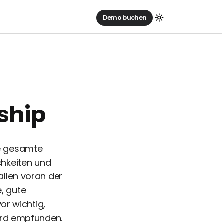
Demo buchen
ship
ie gesamte
ichkeiten und
llen voran der
e, gute
or wichtig,
ard empfunden.