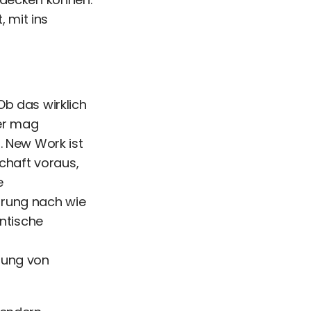
 mit ins
Ob das wirklich
ter mag
. New Work ist
schaft voraus,
e
rung nach wie
entische
zung von