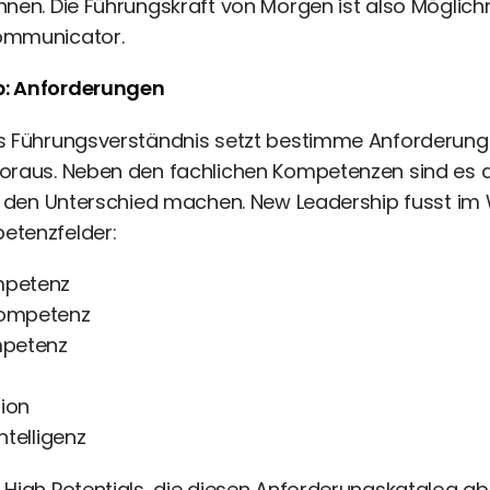
nnen. Die Führungskraft von Morgen ist also Möglic
ommunicator.
p: Anforderungen
as Führungsverständnis setzt bestimme Anforderung
oraus. Neben den fachlichen Kompetenzen sind es d
ie den Unterschied machen. New Leadership fusst im
etenzfelder:
petenz
ompetenz
mpetenz
ion
ntelligenz
 High Potentials, die diesen Anforderungskatalog a