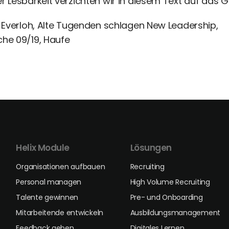
 Lesbarkeit verzichten wir in diesem Text auf das 
 Everloh, Alte Tugenden schlagen New Leadership,
he 09/19, Haufe
Helix Module
Lösungen
Organisationen aufbauen
Recruiting
Personal managen
High Volume Recruiting
Talente gewinnen
Pre- und Onboarding
Mitarbeitende entwickeln
Ausbildungsmanagement
Feedback geben
Digitales Lernen