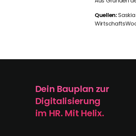
Aus Gründen der
Quellen:
Saskia
WirtschaftsWoc
Dein Bauplan zur
Digitalisierung
im HR. Mit Helix.