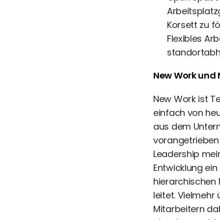
Arbeitsplat
Korsett zu f
Flexibles Arb
standortabhä
New Work und 
New Work ist T
einfach von he
aus dem Untern
vorangetrieben
Leadership mei
Entwicklung ein 
hierarchischen
leitet. Vielmeh
Mitarbeitern da