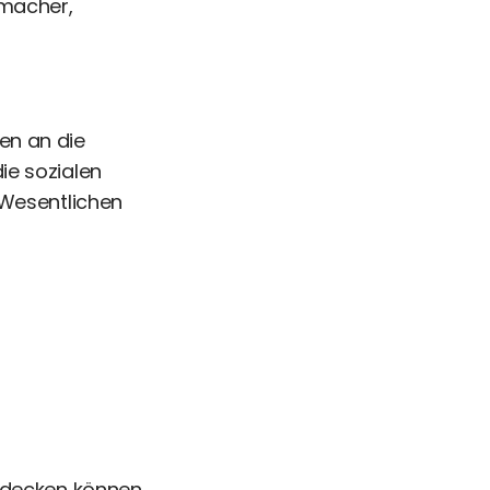
hmacher,
en an die
ie sozialen
 Wesentlichen
bdecken können.