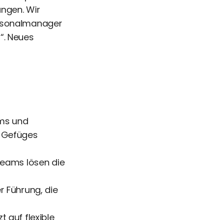
ungen. Wir
ersonalmanager
“. Neues
ams und
es Gefüges
Teams lösen die
r Führung, die
 auf flexible