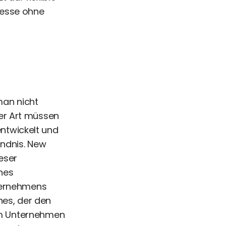
zesse ohne
an nicht
er Art müssen
ntwickelt und
ändnis. New
eser
ines
nternehmens
hes, der den
 im Unternehmen