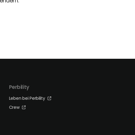
Gendern.
Perbility
Leben bei Perbility
Crew