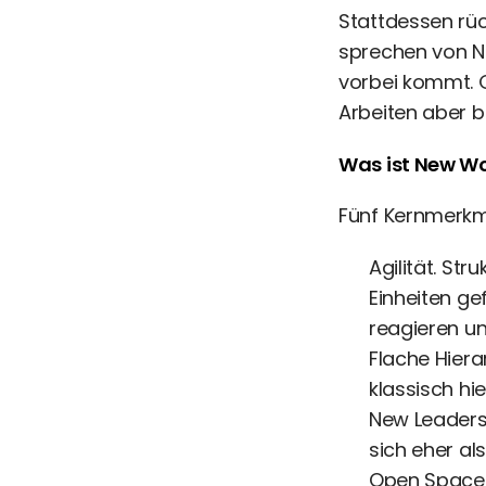
Stattdessen rüc
sprechen von N
vorbei kommt. G
Arbeiten aber b
Was ist New W
Fünf Kernmerkm
Agilität. St
Einheiten ge
reagieren u
Flache Hiera
klassisch hi
New Leadersh
sich eher al
Open Space. 