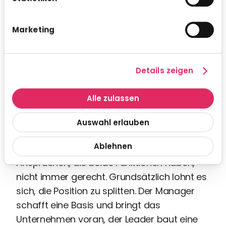
das: Es geht darum,
Transformationsprozesse zu organisieren,
vor allem aber zu gestalten. Es geht darum,
Marketing
ein Verständnis zu schaffen für die
Möglichkeiten, die die neuen Technologien
Details zeigen
bieten. Denn Wandel braucht auch Führung.
Was bedeutet das für die HR
Alle zulassen
Gerade in mittelständischen Unternehmen
Auswahl erlauben
werden Management und Leadership als
Ablehnen
eine Person gedacht. Das wird den
Ansprüchen, die beide Funktionen haben,
nicht immer gerecht. Grundsätzlich lohnt es
sich, die Position zu splitten. Der Manager
schafft eine Basis und bringt das
Unternehmen voran, der Leader baut eine