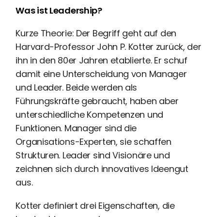
Recruiting
Was ist Leadership?
High
Volume
Kurze Theorie: Der Begriff geht auf den
Recruiting
Harvard-Professor John P. Kotter zurück, der
Pre-
ihn in den 80er Jahren etablierte. Er schuf
und
damit eine Unterscheidung von Manager
Onboarding
und Leader. Beide werden als
Ausbildungsmanagement
Führungskräfte gebraucht, haben aber
Digitales
Lernen
unterschiedliche Kompetenzen und
eAkte
Funktionen. Manager sind die
und
Organisations-Experten, sie schaffen
Digitalisierung
Strukturen. Leader sind Visionäre und
Schnittstellen
zeichnen sich durch innovatives Ideengut
Künstliche
aus.
Intelligenz
Kotter definiert drei Eigenschaften, die
Über uns