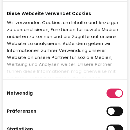
Tellerrand zu schauen. Letzten Endes spielt
Diese Webseite verwendet Cookies
auch Charisma in diesem Kontext eine
große Rolle. Ein Leader schafft Vertrauen
Wir verwenden Cookies, um Inhalte und Anzeigen
zu personalisieren, Funktionen für soziale Medien
unter seinen Mitarbeitern. Die Qualität von
anbieten zu können und die Zugriffe auf unsere
Leadership spiegelt sch in der Interaktion
Website zu analysieren. Außerdem geben wir
mit den Mitarbeitern wieder. Diese
Informationen zu Ihrer Verwendung unserer
Führungskräfte gehören zu den High
Website an unsere Partner für soziale Medien,
Potentials auf dem Arbeitsmarkt.
Werbung und Analysen weiter. Unsere Partner
führen diese Informationen möglicherweise mit
Digital Leadership
weiteren Daten zusammen, die Sie ihnen
bereitgestellt haben oder die sie im Rahmen Ihrer
Einwilligungsauswahl
Im Zuge der Digitalisierung und der sich
Nutzung der Dienste gesammelt haben.
Notwendig
verändernden Arbeitswelt entsteht ein
Bedarf an Führungskräften, die diesen
Präferenzen
Wandel begleiten und Unternehmen für die
Zukunft rüsten. Digital Leadership ist genau
Statistiken