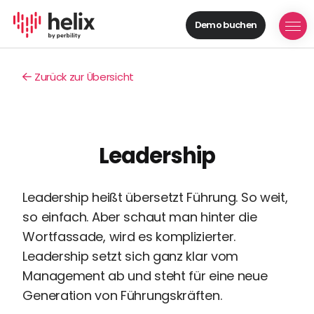
Demo buchen
Helix Module
Organisationen
Zurück zur Übersicht
aufbauen
Personal
managen
Talente
Leadership
gewinnen
Mitarbeitende
entwickeln
Leadership heißt übersetzt Führung. So weit,
Feedback
so einfach. Aber schaut man hinter die
geben
Wortfassade, wird es komplizierter.
Prozesse
Leadership setzt sich ganz klar vom
digitalisieren
Management ab und steht für eine neue
Lösungen
Generation von Führungskräften.