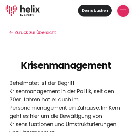
Demo buchen
Helix Module
Organisationen
Zurück zur Übersicht
aufbauen
Personal
managen
Talente
Krisenmanagement
gewinnen
Mitarbeitende
entwickeln
Beheimatet ist der Begriff
Feedback
Krisenmanagement in der Politik, seit den
geben
70er Jahren hat er auch im
Prozesse
Personalmanagement ein Zuhause. Im Kern
digitalisieren
geht es hier um die Bewältigung von
Lösungen
Krisensituationen und Umstrukturierungen