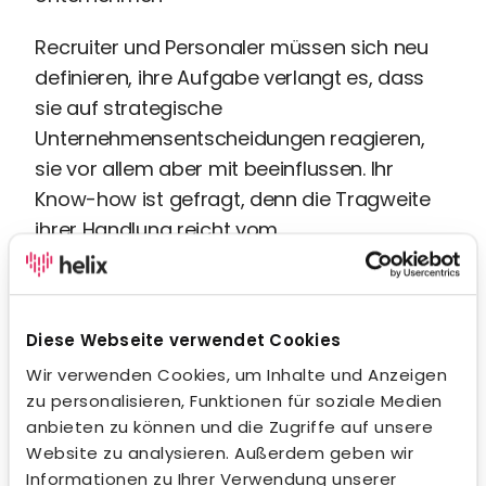
Recruiter und Personaler müssen sich neu
definieren, ihre Aufgabe verlangt es, dass
sie auf strategische
Unternehmensentscheidungen reagieren,
sie vor allem aber mit beeinflussen. Ihr
Know-how ist gefragt, denn die Tragweite
ihrer Handlung reicht vom
Kompetenzmanagement, der
Mitarbeiterbindung, der Talentförderung
und Agilität bis hin zum Pflegen eines Talent
Diese Webseite verwendet Cookies
Pools oder der Definition von KPI’s.
Wir verwenden Cookies, um Inhalte und Anzeigen
Wie managt man Krisen?
zu personalisieren, Funktionen für soziale Medien
anbieten zu können und die Zugriffe auf unsere
Wie führt man Mitarbeiter durch Krisen? Mit
Website zu analysieren. Außerdem geben wir
Informationen zu Ihrer Verwendung unserer
Ruhe und Transparenz. Kommunikation ist