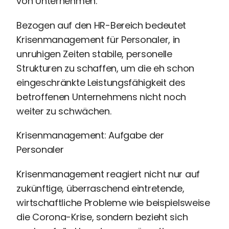
von Unternehmen.
Recruiting
High
Bezogen auf den HR-Bereich bedeutet
Volume
Krisenmanagement für Personaler, in
Recruiting
unruhigen Zeiten stabile, personelle
Pre-
und
Strukturen zu schaffen, um die eh schon
Onboarding
eingeschränkte Leistungsfähigkeit des
Ausbildungsmanagement
betroffenen Unternehmens nicht noch
Digitales
weiter zu schwächen.
Lernen
eAkte
Krisenmanagement: Aufgabe der
und
Personaler
Digitalisierung
Schnittstellen
Krisenmanagement reagiert nicht nur auf
Künstliche
zukünftige, überraschend eintretende,
Intelligenz
wirtschaftliche Probleme wie beispielsweise
die Corona-Krise, sondern bezieht sich
Über uns