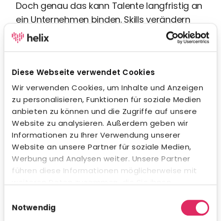
Doch genau das kann Talente langfristig an
ein Unternehmen binden. Skills verändern
sich ebenso wie Interessen oder
persönliche Vorlieben. Besser, der
Mitarbeiter verändert sich im und mit dem
Diese Webseite verwendet Cookies
Unternehmen als ohne. Voraussetzung für
das erfolgreiche Internal Recruiting ist eine
Wir verwenden Cookies, um Inhalte und Anzeigen
zu personalisieren, Funktionen für soziale Medien
HR-Abteilung, die die Bedürfnisse der
anbieten zu können und die Zugriffe auf unsere
Mitarbeiter im Blick hat und dem Prinzip des
Website zu analysieren. Außerdem geben wir
Social Listenings folgt. Instrumente wie Job
Informationen zu Ihrer Verwendung unserer
Rotation oder Job Enrichment bieten
Website an unsere Partner für soziale Medien,
erfolgsversprechende Ansätze in der
Werbung und Analysen weiter. Unsere Partner
Personalentwicklung.
führen diese Informationen möglicherweise mit
weiteren Daten zusammen, die Sie ihnen
HR-Trend 2020: Multigenerational
bereitgestellt haben oder die sie im Rahmen Ihrer
Einwilligungsauswahl
Nutzung der Dienste gesammelt haben.
Notwendig
Workforce