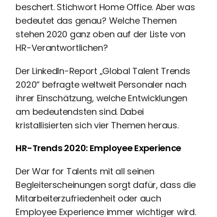
Recruiting
beschert. Stichwort Home Office. Aber was
High
bedeutet das genau? Welche Themen
Volume
stehen 2020 ganz oben auf der Liste von
Recruiting
HR-Verantwortlichen?
Pre-
und
Der LinkedIn-Report „Global Talent Trends
Onboarding
2020“ befragte weltweit Personaler nach
Ausbildungsmanagement
ihrer Einschätzung, welche Entwicklungen
Digitales
am bedeutendsten sind. Dabei
Lernen
kristallisierten sich vier Themen heraus.
eAkte
und
HR-Trends 2020: Employee Experience
Digitalisierung
Schnittstellen
Der War for Talents mit all seinen
Künstliche
Begleiterscheinungen sorgt dafür, dass die
Intelligenz
Mitarbeiterzufriedenheit oder auch
Über uns
Employee Experience immer wichtiger wird.