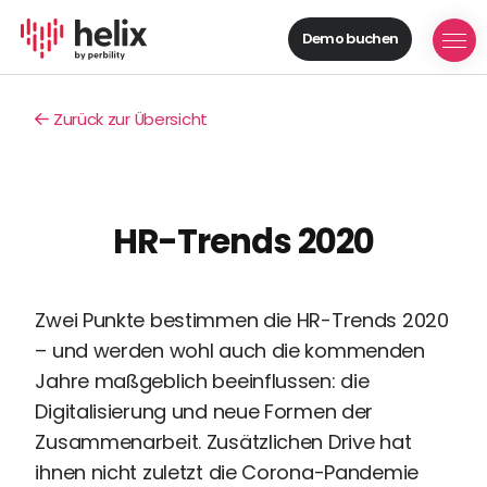
Demo buchen
Helix Module
Organisationen
Zurück zur Übersicht
aufbauen
Personal
managen
Talente
HR-Trends 2020
gewinnen
Mitarbeitende
entwickeln
Zwei Punkte bestimmen die HR-Trends 2020
Feedback
geben
– und werden wohl auch die kommenden
Prozesse
Jahre maßgeblich beeinflussen: die
digitalisieren
Digitalisierung und neue Formen der
Zusammenarbeit. Zusätzlichen Drive hat
Lösungen
ihnen nicht zuletzt die Corona-Pandemie