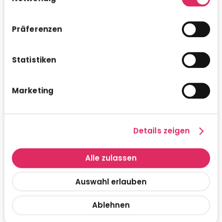
Coach analysiert und präzisiert.
Perspektiverweiterung
: Das
Präferenzen
Kernelement jeder Sitzung sind neue
Ansätze und Denkweisen, mit denen der
Statistiken
Coachee einer Herausforderung
begegnen kann. Hier Impulse zu setzen,
ist die wichtigste Aufgabe des Coaches.
Marketing
Auswahl der Ziele
: Sobald
Lösungsansätze gefunden sind, muss
eine Auswahl getroffen werden: Was
Details zeigen
lässt sich wie im Arbeitsalltag
verwirklichen? Welche Ansätze nicht?
Alle zulassen
Was ist zu beachten?
Auswahl erlauben
Abschlussgespräch
: Abschließend
erfolgt ein Rückblick auf die Sitzung.
Ablehnen
Dabei sollte der Coachee für sich