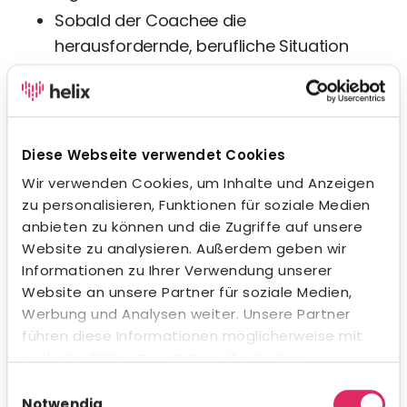
Sobald der Coachee die
herausfordernde, berufliche Situation
meistert, ist das Coaching beendet.
So läuft eine Coaching-Sitzung ab:
Diese Webseite verwendet Cookies
Aufbau einer Beziehung
: Eine wichtige
Wir verwenden Cookies, um Inhalte und Anzeigen
Voraussetzung für ein erfolgreiches
zu personalisieren, Funktionen für soziale Medien
Coaching ist die gegenseitige
anbieten zu können und die Zugriffe auf unsere
Sympathie, denn jedes Gespräch basiert
Website zu analysieren. Außerdem geben wir
auf einem vertrauten Verhältnis
Informationen zu Ihrer Verwendung unserer
zwischen Coach und Coachee.
Website an unsere Partner für soziale Medien,
Definition der Ziele
: Die Grundlage jeder
Werbung und Analysen weiter. Unsere Partner
führen diese Informationen möglicherweise mit
Sitzung sind die durch den Coachee
weiteren Daten zusammen, die Sie ihnen
definierten Ziele. Sie werden durch den
bereitgestellt haben oder die sie im Rahmen Ihrer
Einwilligungsauswahl
Mitarbeiter vorgegeben und durch den
Nutzung der Dienste gesammelt haben.
Notwendig