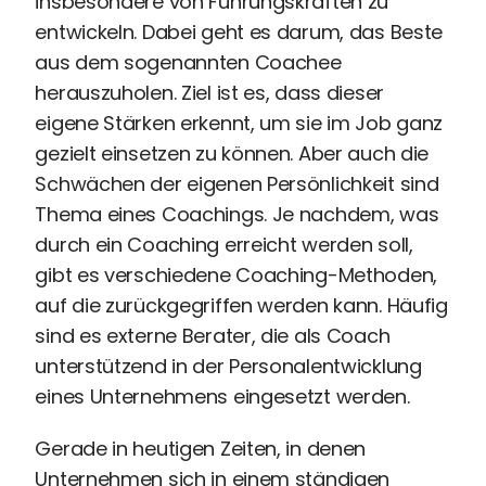
insbesondere von Führungskräften zu
Recruiting
entwickeln. Dabei geht es darum, das Beste
High
aus dem sogenannten Coachee
Volume
Recruiting
herauszuholen. Ziel ist es, dass dieser
Pre-
eigene Stärken erkennt, um sie im Job ganz
und
gezielt einsetzen zu können. Aber auch die
Onboarding
Schwächen der eigenen Persönlichkeit sind
Ausbildungsmanagement
Thema eines Coachings. Je nachdem, was
Digitales
durch ein Coaching erreicht werden soll,
Lernen
gibt es verschiedene Coaching-Methoden,
eAkte
auf die zurückgegriffen werden kann. Häufig
und
Digitalisierung
sind es externe Berater, die als Coach
Schnittstellen
unterstützend in der Personalentwicklung
Künstliche
eines Unternehmens eingesetzt werden.
Intelligenz
Gerade in heutigen Zeiten, in denen
Über uns
Unternehmen sich in einem ständigen