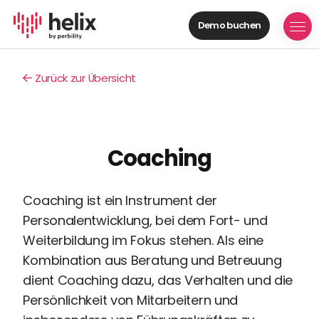
Demo buchen
Helix Module
Organisationen
Zurück zur Übersicht
aufbauen
Personal
managen
Talente
Coaching
gewinnen
Mitarbeitende
entwickeln
Coaching ist ein Instrument der
Feedback
Personalentwicklung, bei dem Fort- und
geben
Weiterbildung im Fokus stehen. Als eine
Prozesse
Kombination aus Beratung und Betreuung
digitalisieren
dient Coaching dazu, das Verhalten und die
Lösungen
Persönlichkeit von Mitarbeitern und