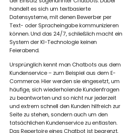
der Einsatz sogenannter Chatbots. Dabei
Recruiting
handelt es sich um textbasierte
High
Datensysteme, mit denen Bewerber per
Volume
Recruiting
Text- oder Spracheingabe kommunizieren
Pre-
können. Und das 24/7, schließlich macht ein
und
System der KI-Technologie keinen
Onboarding
Feierabend.
Ausbildungsmanagement
Digitales
Ursprünglich kennt man Chatbots aus dem
Lernen
Kundenservice – zum Beispiel aus dem E-
eAkte
Commerce. Hier werden sie eingesetzt, um
und
häufige, sich wiederholende Kundenfragen
Digitalisierung
zu beantworten und so nicht nur jederzeit
Schnittstellen
und extrem schnell den Kunden hilfreich zur
Künstliche
Seite zu stehen, sondern auch um den
Intelligenz
tatsächlichen Kundenservice zu entlasten.
Über uns
Das Repertoire eines Chatbot ist begrenzt,