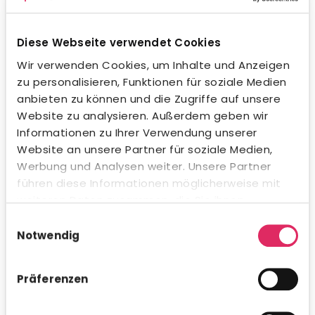
auf das Datensystem kann ein Chatbot
sogar datenbasiert passende Jobprofile
vorschlagen und so nicht nur Auskunft
Diese Webseite verwendet Cookies
geben, sondern auch Stellen vermitteln.
Wir verwenden Cookies, um Inhalte und Anzeigen
zu personalisieren, Funktionen für soziale Medien
Problematik von Chatbots im Recruiting-
anbieten zu können und die Zugriffe auf unsere
Prozess
Website zu analysieren. Außerdem geben wir
Informationen zu Ihrer Verwendung unserer
Handelt es sich bei den Fragen der
Website an unsere Partner für soziale Medien,
Werbung und Analysen weiter. Unsere Partner
Kandidaten an den Chatbot um
führen diese Informationen möglicherweise mit
standardisierte beziehungsweise häufige
weiteren Daten zusammen, die Sie ihnen
Fragen, folgt die Antwort im Nu. Ist jedoch
bereitgestellt haben oder die sie im Rahmen Ihrer
Einwilligungsauswahl
auf eine etwas kompliziertere oder einfach
Nutzung der Dienste gesammelt haben.
Notwendig
nur vom Standard abweichende Frage im
dahinter steckenden Datensystem keine
Präferenzen
passende Antwort beziehungsweise Frage
hinterlegt, stößt der Chatbot schnell an