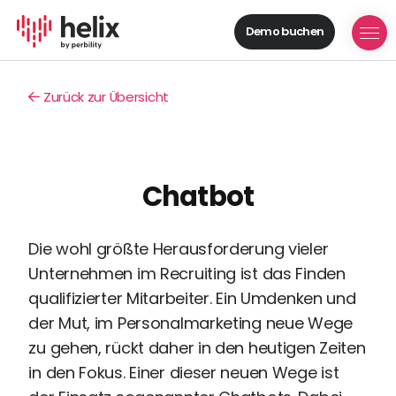
Demo buchen
Helix Module
Organisationen
Zurück zur Übersicht
aufbauen
Personal
managen
Talente
Chatbot
gewinnen
Mitarbeitende
entwickeln
Die wohl größte Herausforderung vieler
Feedback
Unternehmen im Recruiting ist das Finden
geben
qualifizierter Mitarbeiter. Ein Umdenken und
Prozesse
der Mut, im Personalmarketing neue Wege
digitalisieren
zu gehen, rückt daher in den heutigen Zeiten
Lösungen
in den Fokus. Einer dieser neuen Wege ist