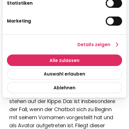
Statistiken
seine Grenzen. Die Antwort ist dann meist
nicht zufriedenstellend. In der Regel kommt
sogar eine (ehrliche) Antwort, die erklärt,
Marketing
dass die Frage nicht beantwortet werden
kann. Im besten Fall ist die Antwort, dass die
Frage an einen Mitarbeiter weitergeleitet
Details zeigen
wird, der Kontakt zum Bewerber aufnimmt.
Alle zulassen
Spätestens in diesem Moment des Frage-
Antwort-Szenarios wird dem Bewerber klar,
Auswahl erlauben
dass er mit einem Datensystem
kommuniziert. Die bis hierher gesammelten
Ablehnen
Pluspunkte für die Candidate Experience
stehen auf der Kippe. Das ist insbesondere
der Fall, wenn der Chatbot sich zu Beginn
mit seinem Vornamen vorgestellt hat und
als Avatar aufgetreten ist. Fliegt dieser