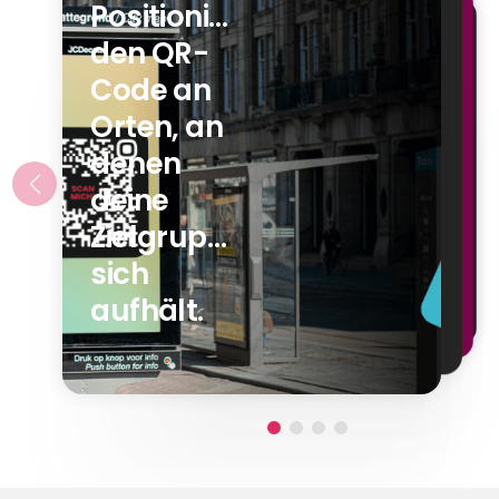
Positioniere
Wie auf
den QR-
einem
Schon bist
Code an
Jetzt nur
du auf
Bierdeckel,
noch
Orten, an
der
auf
Handy
denen
Landingpage,
Plakaten
zücken
oder
deine
und
oder in
direkt im
Zielgruppe
scannen.
der U-
Bewerbungsformular.
sich
Bahn.
aufhält.