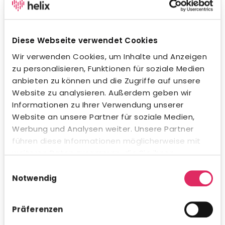
Diese Webseite verwendet Cookies
Stellenanzeigen per Mausklick veröffentlichen
Wir verwenden Cookies, um Inhalte und Anzeigen
Egal ob am Schwarzen Brett, bei über 1.000 Jobbörsen oder
zu personalisieren, Funktionen für soziale Medien
auf Social Media: Mit unserem Multiposting sorgst du dafür,
anbieten zu können und die Zugriffe auf unsere
dass deine Anzeige immer perfekt aussieht und von den
Website zu analysieren. Außerdem geben wir
richtigen Bewerbern gefunden wird. Ein spezieller
Informationen zu Ihrer Verwendung unserer
Algorithmus empfiehlt dazu Jobbörsen, über die sich für
Website an unsere Partner für soziale Medien,
ähnliche Stellen die geeignetsten Talente beworben
haben. Übrigens kannst du eigene Rahmenverträge, die du
Werbung und Analysen weiter. Unsere Partner
direkt mit den Anbietern geschlossen hast, ganz einfach
führen diese Informationen möglicherweise mit
im System hinterlegen und so zu deinen Konditionen
weiteren Daten zusammen, die Sie ihnen
schalten.
bereitgestellt haben oder die sie im Rahmen Ihrer
Einwilligungsauswahl
Nutzung der Dienste gesammelt haben.
Notwendig
Präferenzen