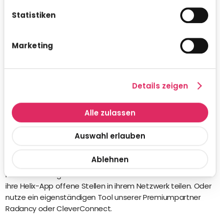
Statistiken
Marketing
Details zeigen
Alle zulassen
Integriertes Empfehlungsprogramm
Auswahl erlauben
Deine Mitarbeiter als Talent-Scouts? Im Schnitt werden
Ablehnen
40% aller Stellen über Empfehlungen besetzt. Lege einen
Prämienkatalog an und lass deine Mitarbeiter:innen über
ihre Helix-App offene Stellen in ihrem Netzwerk teilen. Oder
nutze ein eigenständigen Tool unserer Premiumpartner
Radancy oder CleverConnect.