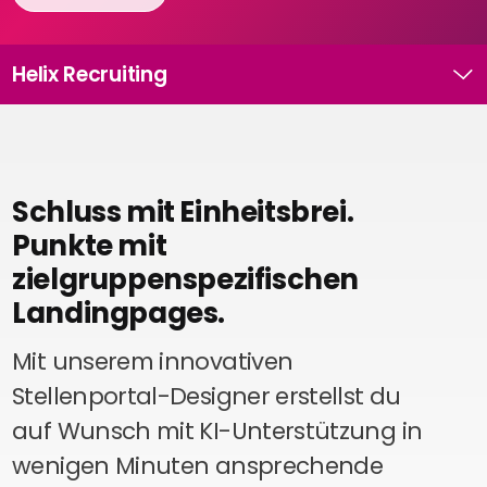
Recruiting
High
Volume
Helix Recruiting
Recruiting
L
Pre-
und
Onboarding
Ausbildungsmanagement
Schluss mit Einheitsbrei.
Digitales
Punkte mit
Lernen
zielgruppenspezifischen
eAkte
Landingpages.
und
Digitalisierung
Mit unserem innovativen
Schnittstellen
Stellenportal-Designer erstellst du
Künstliche
Intelligenz
auf Wunsch mit KI-Unterstützung in
wenigen Minuten ansprechende
Über uns