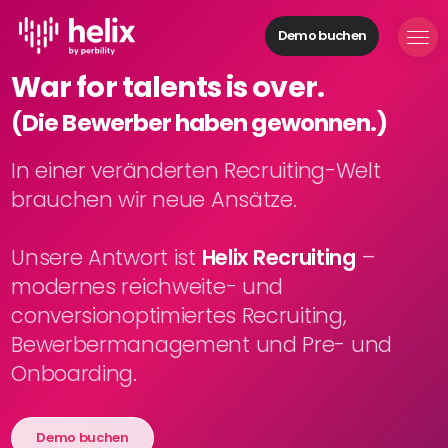
Demo buchen
Helix Module
War for talents is over.
Organisationen
aufbauen
(Die Bewerber haben gewonnen.)
Personal
managen
In einer veränderten Recruiting-Welt
Talente
brauchen wir neue Ansätze.
gewinnen
Mitarbeitende
Unsere Antwort ist
Helix Recruiting
–
entwickeln
modernes reichweite- und
Feedback
conversionoptimiertes Recruiting,
geben
Bewerbermanagement und Pre- und
Prozesse
digitalisieren
Onboarding.
Lösungen
Demo buchen