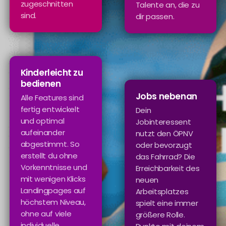
zugeschnitten
Talente an, die zu
sind.
dir passen.
Kinderleicht zu
bedienen
Jobs nebenan
Alle Features sind
fertig entwickelt
Dein
und optimal
Jobinteressent
aufeinander
nutzt den ÖPNV
abgestimmt. So
oder bevorzugt
erstellt du ohne
das Fahrrad? Die
Vorkenntnisse und
Erreichbarkeit des
mit wenigen Klicks
neuen
Landingpages auf
Arbeitsplatzes
höchstem Niveau,
spielt eine immer
ohne auf viele
größere Rolle.
individuelle