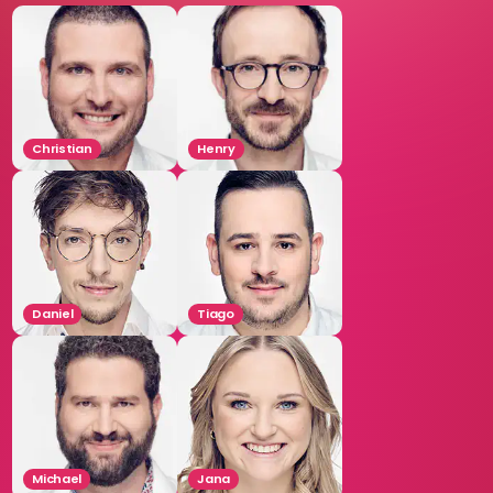
Christian
Henry
Daniel
Tiago
Michael
Jana