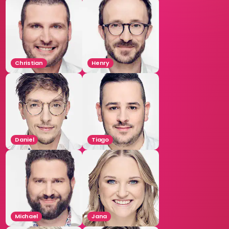
Christian
Henry
Daniel
Tiago
Michael
Jana