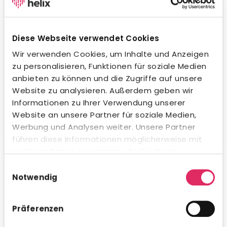
Wegweisende KI-Integration.
Unsere KI unterstützt dich beim Formulieren von
Stellenanzeigen, beim Erstellen von Social-Media-
Diese Webseite verwendet Cookies
Posts und in der Kommunikation mit Bewerbern – in
jeder Sprache und jedem Ton. Natürlich
Wir verwenden Cookies, um Inhalte und Anzeigen
datenschutzkonform und innerhalb gesetzlicher
zu personalisieren, Funktionen für soziale Medien
Vorgaben. Auch beim Kandidaten-Matching
anbieten zu können und die Zugriffe auf unsere
profitierst du von intelligenter Unterstützung.
Website zu analysieren. Außerdem geben wir
Informationen zu Ihrer Verwendung unserer
Website an unsere Partner für soziale Medien,
Werbung und Analysen weiter. Unsere Partner
führen diese Informationen möglicherweise mit
Umfassende Analytics & Reporting.
weiteren Daten zusammen, die Sie ihnen
bereitgestellt haben oder die sie im Rahmen Ihrer
Nutze das integrierte Analytics-Modul für schnelle KPI-
Einwilligungsauswahl
Auswertungen direkt in Concludis – oder integriere die
Nutzung der Dienste gesammelt haben.
Notwendig
Daten via API in deine bestehenden BI-Tools für
konzernweite Dashboards. Flexibel, visualisiert und
genau dann verfügbar, wenn du es brauchst.
Präferenzen