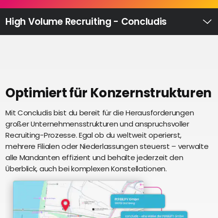
Recruiting
High
High Volume Recruiting - Concludis
Volume
Ü
Recruiting
Pre-
und
Onboarding
Ausbildungsmanagement
Optimiert für Konzernstrukturen
Digitales
Mit Concludis bist du bereit für die Herausforderungen
S
Lernen
großer Unternehmensstrukturen und anspruchsvoller
i
eAkte
Recruiting-Prozesse. Egal ob du weltweit operierst,
u
und
mehrere Filialen oder Niederlassungen steuerst – verwalte
U
Digitalisierung
alle Mandanten effizient und behalte jederzeit den
e
Schnittstellen
Überblick, auch bei komplexen Konstellationen.
Künstliche
Intelligenz
Über uns