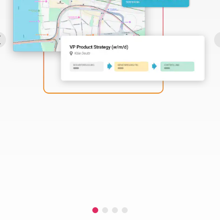
Perbility
Offene
Stellen
Compliance
Kontakt
Deutsch
Theme-
Wechseln