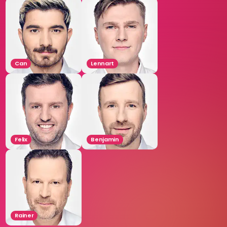
Can
Lennart
Felix
Benjamin
Rainer