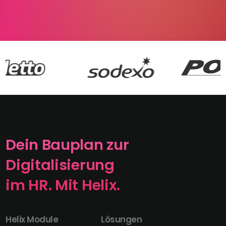
Dein Bauplan zur
Digitalisierung
im HR. Mit Helix.
Helix Module
Lösungen