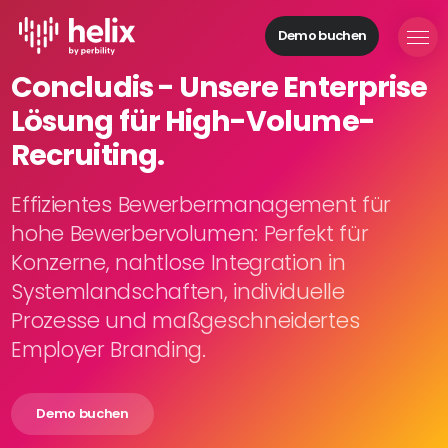
Demo buchen
Helix Module
Concludis - Unsere Enterprise
Organisationen
Lösung für High-Volume-
aufbauen
Personal
Recruiting.
managen
Talente
Effizientes Bewerbermanagement für
gewinnen
hohe Bewerbervolumen: Perfekt für
Mitarbeitende
Konzerne, nahtlose Integration in
entwickeln
Systemlandschaften, individuelle
Feedback
Prozesse und maßgeschneidertes
geben
Prozesse
Employer Branding.
digitalisieren
Demo buchen
Lösungen