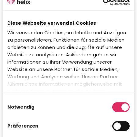
Wegweisende KI-Integration.
Unsere KI unterstützt dich beim Formulieren von
Stellenanzeigen, beim Erstellen von Social-Media-
Diese Webseite verwendet Cookies
Posts und in der Kommunikation mit Bewerbern – in
jeder Sprache und jedem Ton. Natürlich
Wir verwenden Cookies, um Inhalte und Anzeigen
datenschutzkonform und innerhalb gesetzlicher
zu personalisieren, Funktionen für soziale Medien
Vorgaben. Auch beim Kandidaten-Matching
anbieten zu können und die Zugriffe auf unsere
profitierst du von intelligenter Unterstützung.
Website zu analysieren. Außerdem geben wir
Informationen zu Ihrer Verwendung unserer
Website an unsere Partner für soziale Medien,
Werbung und Analysen weiter. Unsere Partner
führen diese Informationen möglicherweise mit
Umfassende Analytics & Reporting.
weiteren Daten zusammen, die Sie ihnen
bereitgestellt haben oder die sie im Rahmen Ihrer
Nutze das integrierte Analytics-Modul für schnelle KPI-
Einwilligungsauswahl
Auswertungen direkt in Concludis – oder integriere die
Nutzung der Dienste gesammelt haben.
Notwendig
Daten via API in deine bestehenden BI-Tools für
konzernweite Dashboards. Flexibel, visualisiert und
genau dann verfügbar, wenn du es brauchst.
Präferenzen