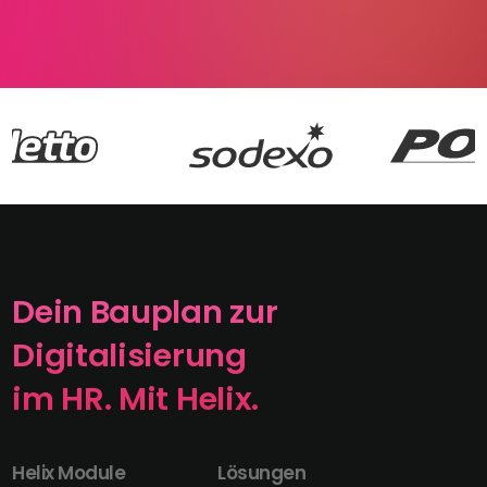
Dein Bauplan zur
Digitalisierung
im HR. Mit Helix.
Helix Module
Lösungen