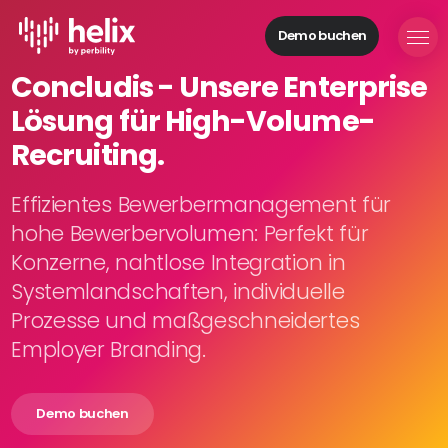
Demo buchen
Helix Module
Concludis - Unsere Enterprise
Organisationen
Lösung für High-Volume-
aufbauen
Personal
Recruiting.
managen
Talente
Effizientes Bewerbermanagement für
gewinnen
hohe Bewerbervolumen: Perfekt für
Mitarbeitende
Konzerne, nahtlose Integration in
entwickeln
Systemlandschaften, individuelle
Feedback
Prozesse und maßgeschneidertes
geben
Prozesse
Employer Branding.
digitalisieren
Demo buchen
Lösungen