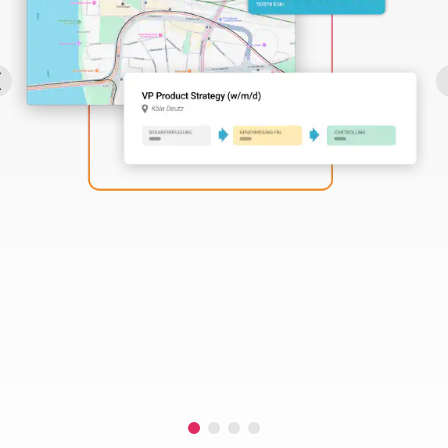
Perbility
Offene
Stellen
Compliance
Kontakt
Deutsch
Theme-
Wechseln