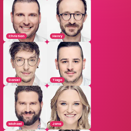
Christian
Henry
Daniel
Tiago
Michael
Jana