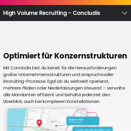
Recruiting
High
High Volume Recruiting - Concludis
Volume
Ü
Recruiting
Pre-
und
Onboarding
Ausbildungsmanagement
Optimiert für Konzernstrukturen
Digitales
Mit Concludis bist du bereit für die Herausforderungen
S
Lernen
großer Unternehmensstrukturen und anspruchsvoller
i
eAkte
Recruiting-Prozesse. Egal ob du weltweit operierst,
u
und
mehrere Filialen oder Niederlassungen steuerst – verwalte
U
Digitalisierung
alle Mandanten effizient und behalte jederzeit den
e
Schnittstellen
Überblick, auch bei komplexen Konstellationen.
Künstliche
Intelligenz
Über uns