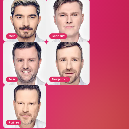
Can
Lennart
Felix
Benjamin
Rainer