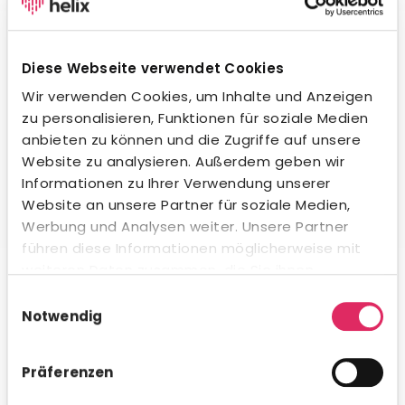
Wegweisende KI-Integration.
Unsere KI unterstützt dich beim Formulieren von
Stellenanzeigen, beim Erstellen von Social-Media-
Diese Webseite verwendet Cookies
Posts und in der Kommunikation mit Bewerbern – in
jeder Sprache und jedem Ton. Natürlich
Wir verwenden Cookies, um Inhalte und Anzeigen
datenschutzkonform und innerhalb gesetzlicher
zu personalisieren, Funktionen für soziale Medien
Vorgaben. Auch beim Kandidaten-Matching
anbieten zu können und die Zugriffe auf unsere
profitierst du von intelligenter Unterstützung.
Website zu analysieren. Außerdem geben wir
Informationen zu Ihrer Verwendung unserer
Website an unsere Partner für soziale Medien,
Werbung und Analysen weiter. Unsere Partner
führen diese Informationen möglicherweise mit
Umfassende Analytics & Reporting.
weiteren Daten zusammen, die Sie ihnen
bereitgestellt haben oder die sie im Rahmen Ihrer
Nutze das integrierte Analytics-Modul für schnelle KPI-
Einwilligungsauswahl
Auswertungen direkt in Concludis – oder integriere die
Nutzung der Dienste gesammelt haben.
Notwendig
Daten via API in deine bestehenden BI-Tools für
konzernweite Dashboards. Flexibel, visualisiert und
genau dann verfügbar, wenn du es brauchst.
Präferenzen