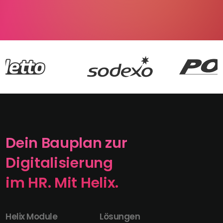
Dein Bauplan zur
Digitalisierung
im HR. Mit Helix.
Helix Module
Lösungen