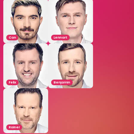
Can
Lennart
Felix
Benjamin
Rainer