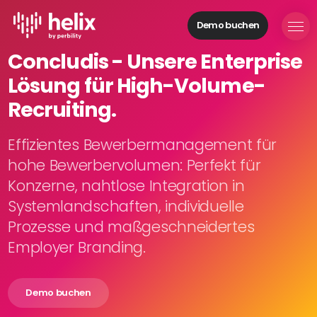
Demo buchen
Helix Module
Concludis - Unsere Enterprise
Organisationen
Lösung für High-Volume-
aufbauen
Personal
Recruiting.
managen
Talente
Effizientes Bewerbermanagement für
gewinnen
hohe Bewerbervolumen: Perfekt für
Mitarbeitende
Konzerne, nahtlose Integration in
entwickeln
Systemlandschaften, individuelle
Feedback
Prozesse und maßgeschneidertes
geben
Prozesse
Employer Branding.
digitalisieren
Demo buchen
Lösungen