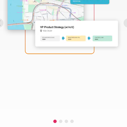
Perbility
Offene
Stellen
Compliance
Kontakt
Deutsch
Theme-
Wechseln