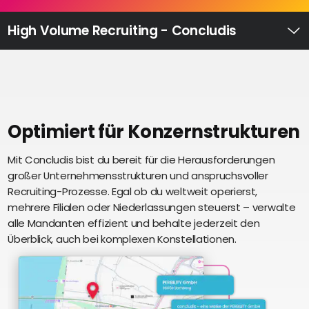
Recruiting
High
High Volume Recruiting - Concludis
Volume
Ü
Recruiting
Pre-
und
Onboarding
Ausbildungsmanagement
Optimiert für Konzernstrukturen
Digitales
Mit Concludis bist du bereit für die Herausforderungen
S
Lernen
großer Unternehmensstrukturen und anspruchsvoller
i
eAkte
Recruiting-Prozesse. Egal ob du weltweit operierst,
u
und
mehrere Filialen oder Niederlassungen steuerst – verwalte
U
Digitalisierung
alle Mandanten effizient und behalte jederzeit den
e
Schnittstellen
Überblick, auch bei komplexen Konstellationen.
Künstliche
Intelligenz
Über uns