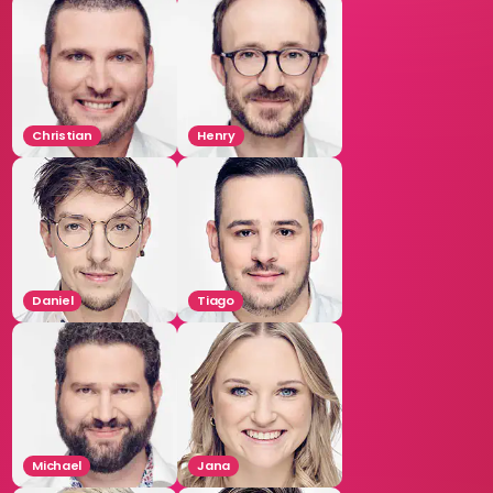
Christian
Henry
Daniel
Tiago
Michael
Jana