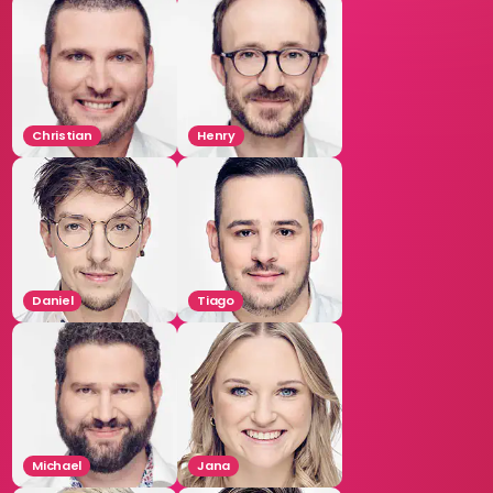
Christian
Henry
Daniel
Tiago
Michael
Jana