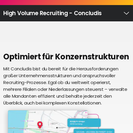
Recruiting
High
High Volume Recruiting - Concludis
Volume
Ü
Recruiting
Pre-
und
Onboarding
Ausbildungsmanagement
Optimiert für Konzernstrukturen
Digitales
Mit Concludis bist du bereit für die Herausforderungen
S
Lernen
großer Unternehmensstrukturen und anspruchsvoller
i
eAkte
Recruiting-Prozesse. Egal ob du weltweit operierst,
u
und
mehrere Filialen oder Niederlassungen steuerst – verwalte
U
Digitalisierung
alle Mandanten effizient und behalte jederzeit den
e
Schnittstellen
Überblick, auch bei komplexen Konstellationen.
Künstliche
Intelligenz
Über uns