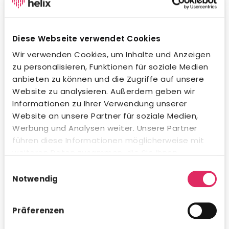
Wegweisende KI-Integration.
Unsere KI unterstützt dich beim Formulieren von
Stellenanzeigen, beim Erstellen von Social-Media-
Diese Webseite verwendet Cookies
Posts und in der Kommunikation mit Bewerbern – in
jeder Sprache und jedem Ton. Natürlich
Wir verwenden Cookies, um Inhalte und Anzeigen
datenschutzkonform und innerhalb gesetzlicher
zu personalisieren, Funktionen für soziale Medien
Vorgaben. Auch beim Kandidaten-Matching
anbieten zu können und die Zugriffe auf unsere
profitierst du von intelligenter Unterstützung.
Website zu analysieren. Außerdem geben wir
Informationen zu Ihrer Verwendung unserer
Website an unsere Partner für soziale Medien,
Werbung und Analysen weiter. Unsere Partner
führen diese Informationen möglicherweise mit
Umfassende Analytics & Reporting.
weiteren Daten zusammen, die Sie ihnen
bereitgestellt haben oder die sie im Rahmen Ihrer
Nutze das integrierte Analytics-Modul für schnelle KPI-
Einwilligungsauswahl
Auswertungen direkt in Concludis – oder integriere die
Nutzung der Dienste gesammelt haben.
Notwendig
Daten via API in deine bestehenden BI-Tools für
konzernweite Dashboards. Flexibel, visualisiert und
genau dann verfügbar, wenn du es brauchst.
Präferenzen