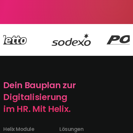
Dein Bauplan zur
Digitalisierung
im HR. Mit Helix.
Helix Module
Lösungen