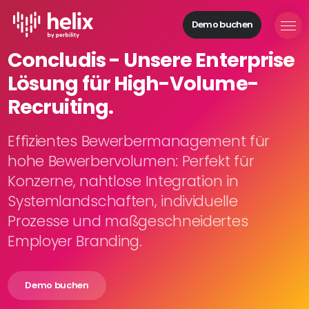
Demo buchen
Helix Module
Concludis - Unsere Enterprise
Organisationen
Lösung für High-Volume-
aufbauen
Personal
Recruiting.
managen
Talente
Effizientes Bewerbermanagement für
gewinnen
hohe Bewerbervolumen: Perfekt für
Mitarbeitende
Konzerne, nahtlose Integration in
entwickeln
Systemlandschaften, individuelle
Feedback
Prozesse und maßgeschneidertes
geben
Prozesse
Employer Branding.
digitalisieren
Demo buchen
Lösungen