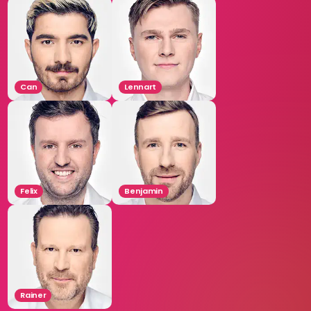
Can
Lennart
Felix
Benjamin
Rainer