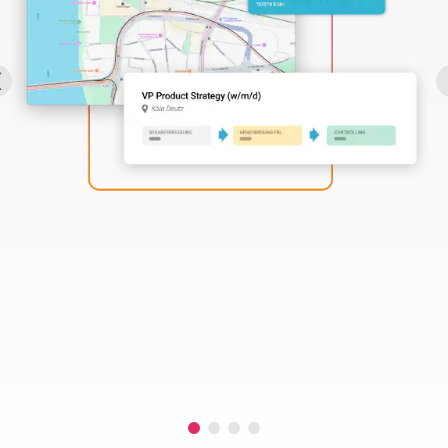
Perbility
Offene
Stellen
Compliance
Kontakt
Deutsch
Theme-
Wechseln