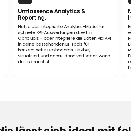
Umfassende Analytics &
M
Reporting.
I
Nutze das integrierte Analytics-Modul für
B
schnelle KPI-Auswertungen direkt in
e
Concludis – oder integriere die Daten via API
R
in deine bestehenden BI-Tools für
B
konzernweite Dashboards. Flexibel,
M
visualisiert und genau dann verfügbar, wenn
P
du es brauchst.
e
P