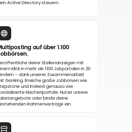
ein Active Directory steuern.
ultiposting auf über 1.100
Jobbörsen.
eröffentliche deine Stellenanzeigen mit
inem Klick in mehr als 1.100 Jobportalen in 20
ändern – dank unserer Zusammenarbeit
it GoHiring. Erreiche große Jobbörsen wie
tepstone und Indeed genauso wie
pezialisierte Nischenportale. Nutze unsere
aketangebote oder binde deine
estehenden Rahmenverträge ein.