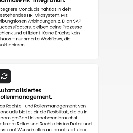
ahtlose HR-Integration.
ntegriere Concludis nahtlos in dein
estehendes HR-Ökosystem. Mit
eibungslosen Anbindungen, z. B. an SAP
uccessFactors, bleiben deine Prozesse
chlank und effizient. Keine Brüche, kein
haos – nur smarte Workflows, die
unktionieren.
utomatisiertes
Rollenmanagement.
as Rechte- und Rollenmanagement von
oncludis bietet dir die Flexibilität, die du in
inem großen Unternehmen brauchst.
efiniere Rollen und Rechte bis ins Detail und
asse auf Wunsch alles automatisiert über