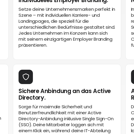
Individuelles Employer Branding.
N
Setze deine Unternehmensmarken perfekt in
I
Szene – mit individuellen Karriere- und
b
Landingpages, die speziell für die
r
unterschiedlichen Bedürfnisse gestaltet sind.
S
Jedes Unternehmen im Konzern kann sich
s
mit seinem einzigartigen Employer Branding
C
präsentieren.
f
Sichere Anbindung an das Active
A
Directory.
Sorge für maximale Sicherheit und
D
Benutzerfreundlichkeit mit einer Active
C
n
Directory-Anbindung inklusive Single Sign-On
e
e
(SSO). Deine Mitarbeiter loggen sich mit
D
einem Klick ein, während deine IT-Abteilung
l