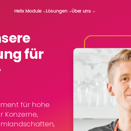
Helix Module
Lösungen
Über uns
nsere
ung für
-
ement für hohe
r Konzerne,
temlandschaften,