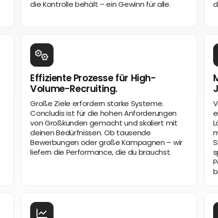
die Kontrolle behält – ein Gewinn für alle.
d
Effiziente Prozesse für High-
M
Volume-Recruiting.
Große Ziele erfordern starke Systeme.
V
Concludis ist für die hohen Anforderungen
e
von Großkunden gemacht und skaliert mit
L
deinen Bedürfnissen. Ob tausende
m
Bewerbungen oder große Kampagnen – wir
S
liefern die Performance, die du brauchst.
s
P
b