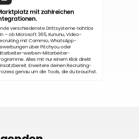
arktplatz mit zahlreichen
ntegrationen.
inde verschiedenste Drittsysteme nahtlos
in – ob Microsoft 365, Kununu, Video-
ecruiting mit Cammio, WhatsApp-
ewerbungen über Pitchyou oder
itarbeiter-werben-Mitarbeiter-
rogramme. Alles mit nur einem Klick direkt
insatzbereit. Erweitere deinen Recruiting-
rozess genau um die Tools, die du brauchst.