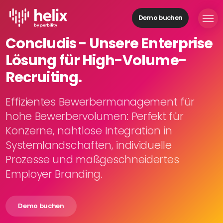
Demo buchen
Helix Module
Concludis - Unsere Enterprise
Organisationen
Lösung für High-Volume-
aufbauen
Personal
Recruiting.
managen
Talente
Effizientes Bewerbermanagement für
gewinnen
hohe Bewerbervolumen: Perfekt für
Mitarbeitende
Konzerne, nahtlose Integration in
entwickeln
Systemlandschaften, individuelle
Feedback
Prozesse und maßgeschneidertes
geben
Prozesse
Employer Branding.
digitalisieren
Demo buchen
Lösungen