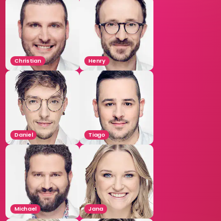
Christian
Henry
Daniel
Tiago
Michael
Jana