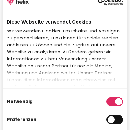
Wegweisende KI-Integration.
Unsere KI unterstützt dich beim Formulieren von
Stellenanzeigen, beim Erstellen von Social-Media-
Diese Webseite verwendet Cookies
Posts und in der Kommunikation mit Bewerbern – in
jeder Sprache und jedem Ton. Natürlich
Wir verwenden Cookies, um Inhalte und Anzeigen
datenschutzkonform und innerhalb gesetzlicher
zu personalisieren, Funktionen für soziale Medien
Vorgaben. Auch beim Kandidaten-Matching
anbieten zu können und die Zugriffe auf unsere
profitierst du von intelligenter Unterstützung.
Website zu analysieren. Außerdem geben wir
Informationen zu Ihrer Verwendung unserer
Website an unsere Partner für soziale Medien,
Werbung und Analysen weiter. Unsere Partner
führen diese Informationen möglicherweise mit
Umfassende Analytics & Reporting.
weiteren Daten zusammen, die Sie ihnen
bereitgestellt haben oder die sie im Rahmen Ihrer
Nutze das integrierte Analytics-Modul für schnelle KPI-
Einwilligungsauswahl
Auswertungen direkt in Concludis – oder integriere die
Nutzung der Dienste gesammelt haben.
Notwendig
Daten via API in deine bestehenden BI-Tools für
konzernweite Dashboards. Flexibel, visualisiert und
genau dann verfügbar, wenn du es brauchst.
Präferenzen