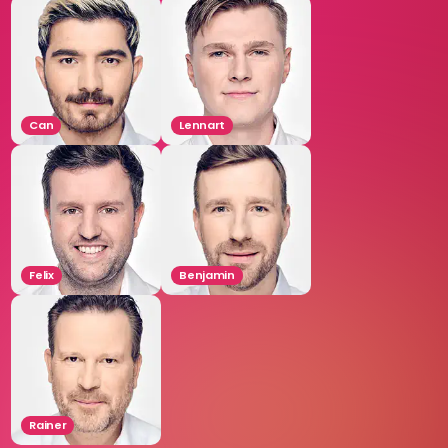
Can
Lennart
Felix
Benjamin
Rainer