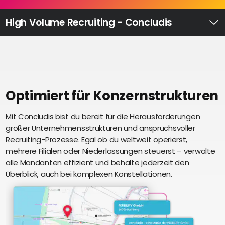
Recruiting
High
High Volume Recruiting - Concludis
Volume
Ü
Recruiting
Pre-
und
Onboarding
Ausbildungsmanagement
Optimiert für Konzernstrukturen
Digitales
Mit Concludis bist du bereit für die Herausforderungen
S
Lernen
großer Unternehmensstrukturen und anspruchsvoller
i
eAkte
Recruiting-Prozesse. Egal ob du weltweit operierst,
u
und
mehrere Filialen oder Niederlassungen steuerst – verwalte
U
Digitalisierung
alle Mandanten effizient und behalte jederzeit den
e
Schnittstellen
Überblick, auch bei komplexen Konstellationen.
Künstliche
Intelligenz
Über uns