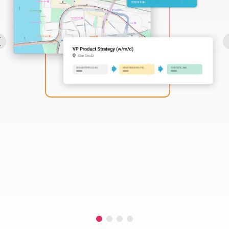
Perbility
Offene
Stellen
Compliance
Kontakt
Deutsch
Theme-
Wechseln