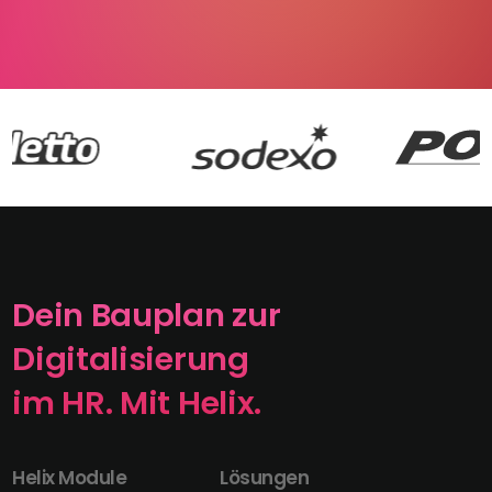
Dein Bauplan zur
Digitalisierung
im HR. Mit Helix.
Helix Module
Lösungen