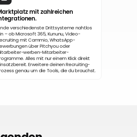
arktplatz mit zahlreichen
ntegrationen.
inde verschiedenste Drittsysteme nahtlos
in – ob Microsoft 365, Kununu, Video-
ecruiting mit Cammio, WhatsApp-
ewerbungen über Pitchyou oder
itarbeiter-werben-Mitarbeiter-
rogramme. Alles mit nur einem Klick direkt
insatzbereit. Erweitere deinen Recruiting-
rozess genau um die Tools, die du brauchst.