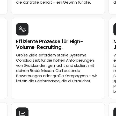
die Kontrolle behält – ein Gewinn für alle.
d
Effiziente Prozesse für High-
M
Volume-Recruiting.
Große Ziele erfordern starke Systeme.
V
Concludis ist für die hohen Anforderungen
e
von Großkunden gemacht und skaliert mit
L
deinen Bedürfnissen. Ob tausende
m
Bewerbungen oder große Kampagnen – wir
S
liefern die Performance, die du brauchst.
s
P
b