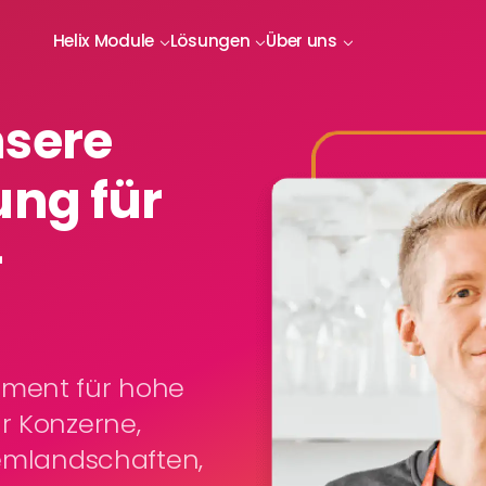
Helix Module
Lösungen
Über uns
nsere
ung für
-
ement für hohe
r Konzerne,
temlandschaften,