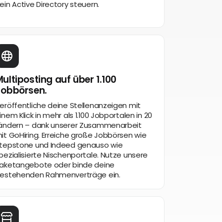
ein Active Directory steuern.
ultiposting auf über 1.100
Jobbörsen.
eröffentliche deine Stellenanzeigen mit
inem Klick in mehr als 1.100 Jobportalen in 20
ändern – dank unserer Zusammenarbeit
it GoHiring. Erreiche große Jobbörsen wie
tepstone und Indeed genauso wie
pezialisierte Nischenportale. Nutze unsere
aketangebote oder binde deine
estehenden Rahmenverträge ein.