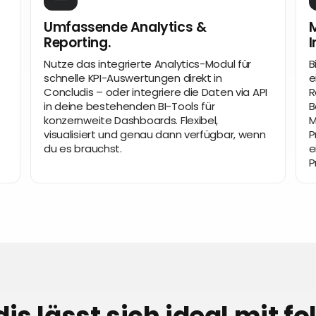
Umfassende Analytics &
M
Reporting.
I
Nutze das integrierte Analytics-Modul für
B
schnelle KPI-Auswertungen direkt in
e
Concludis – oder integriere die Daten via API
R
in deine bestehenden BI-Tools für
B
konzernweite Dashboards. Flexibel,
M
visualisiert und genau dann verfügbar, wenn
P
du es brauchst.
e
P