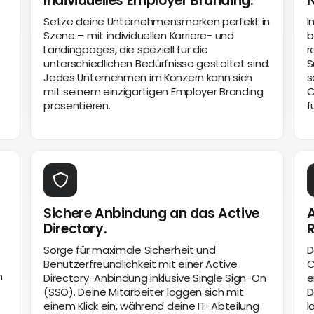
Individuelles Employer Branding.
N
Setze deine Unternehmensmarken perfekt in
I
Szene – mit individuellen Karriere- und
b
Landingpages, die speziell für die
r
unterschiedlichen Bedürfnisse gestaltet sind.
S
Jedes Unternehmen im Konzern kann sich
s
mit seinem einzigartigen Employer Branding
C
präsentieren.
f
Sichere Anbindung an das Active
A
Directory.
Sorge für maximale Sicherheit und
D
Benutzerfreundlichkeit mit einer Active
C
n
Directory-Anbindung inklusive Single Sign-On
e
e
(SSO). Deine Mitarbeiter loggen sich mit
D
einem Klick ein, während deine IT-Abteilung
l