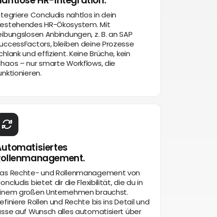
ahtlose HR-Integration.
ntegriere Concludis nahtlos in dein
estehendes HR-Ökosystem. Mit
eibungslosen Anbindungen, z. B. an SAP
uccessFactors, bleiben deine Prozesse
chlank und effizient. Keine Brüche, kein
haos – nur smarte Workflows, die
unktionieren.
utomatisiertes
Rollenmanagement.
as Rechte- und Rollenmanagement von
oncludis bietet dir die Flexibilität, die du in
inem großen Unternehmen brauchst.
efiniere Rollen und Rechte bis ins Detail und
asse auf Wunsch alles automatisiert über