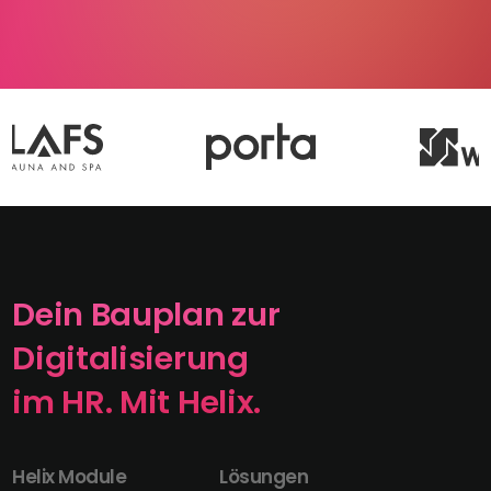
Dein Bauplan zur
Digitalisierung
im HR. Mit Helix.
Helix Module
Lösungen