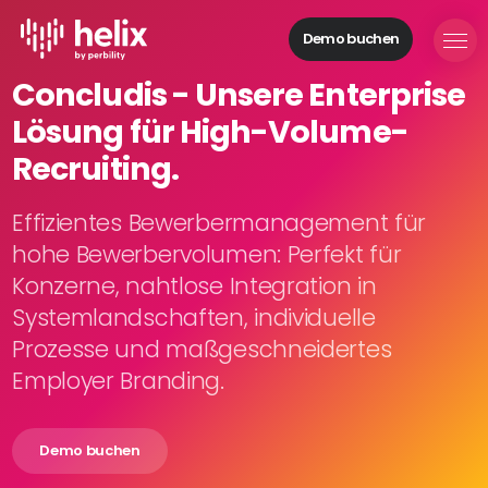
Demo buchen
Helix Module
Concludis - Unsere Enterprise
Organisationen
Lösung für High-Volume-
aufbauen
Personal
Recruiting.
managen
Talente
Effizientes Bewerbermanagement für
gewinnen
hohe Bewerbervolumen: Perfekt für
Mitarbeitende
Konzerne, nahtlose Integration in
entwickeln
Systemlandschaften, individuelle
Feedback
Prozesse und maßgeschneidertes
geben
Prozesse
Employer Branding.
digitalisieren
Demo buchen
Lösungen