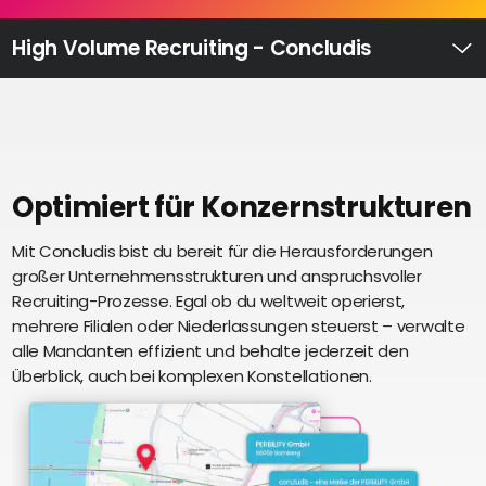
Recruiting
High
High Volume Recruiting - Concludis
Volume
Ü
Recruiting
Pre-
und
Onboarding
Ausbildungsmanagement
Optimiert für Konzernstrukturen
Digitales
Mit Concludis bist du bereit für die Herausforderungen
S
Lernen
großer Unternehmensstrukturen und anspruchsvoller
i
eAkte
Recruiting-Prozesse. Egal ob du weltweit operierst,
u
und
mehrere Filialen oder Niederlassungen steuerst – verwalte
U
Digitalisierung
alle Mandanten effizient und behalte jederzeit den
e
Schnittstellen
Überblick, auch bei komplexen Konstellationen.
Künstliche
Intelligenz
Über uns