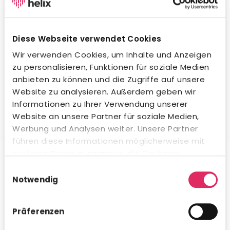
Wegweisende KI-Integration.
Unsere KI unterstützt dich beim Formulieren von
Stellenanzeigen, beim Erstellen von Social-Media-
Diese Webseite verwendet Cookies
Posts und in der Kommunikation mit Bewerbern – in
jeder Sprache und jedem Ton. Natürlich
Wir verwenden Cookies, um Inhalte und Anzeigen
datenschutzkonform und innerhalb gesetzlicher
zu personalisieren, Funktionen für soziale Medien
Vorgaben. Auch beim Kandidaten-Matching
anbieten zu können und die Zugriffe auf unsere
profitierst du von intelligenter Unterstützung.
Website zu analysieren. Außerdem geben wir
Informationen zu Ihrer Verwendung unserer
Website an unsere Partner für soziale Medien,
Werbung und Analysen weiter. Unsere Partner
führen diese Informationen möglicherweise mit
Umfassende Analytics & Reporting.
weiteren Daten zusammen, die Sie ihnen
bereitgestellt haben oder die sie im Rahmen Ihrer
Nutze das integrierte Analytics-Modul für schnelle KPI-
Einwilligungsauswahl
Auswertungen direkt in Concludis – oder integriere die
Nutzung der Dienste gesammelt haben.
Notwendig
Daten via API in deine bestehenden BI-Tools für
konzernweite Dashboards. Flexibel, visualisiert und
genau dann verfügbar, wenn du es brauchst.
Präferenzen