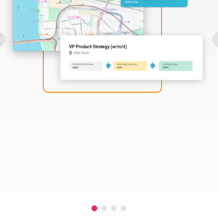
Perbility
Offene
Stellen
Compliance
Kontakt
Deutsch
Theme-
Wechseln