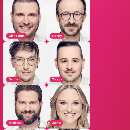
Christian
Henry
Daniel
Tiago
Michael
Jana