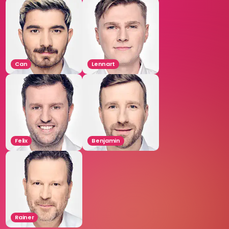
Can
Lennart
Felix
Benjamin
Rainer