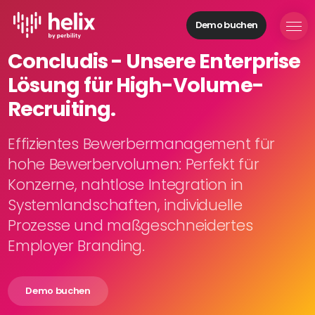
Demo buchen
Helix Module
Concludis - Unsere Enterprise
Organisationen
Lösung für High-Volume-
aufbauen
Personal
Recruiting.
managen
Talente
Effizientes Bewerbermanagement für
gewinnen
hohe Bewerbervolumen: Perfekt für
Mitarbeitende
Konzerne, nahtlose Integration in
entwickeln
Systemlandschaften, individuelle
Feedback
Prozesse und maßgeschneidertes
geben
Prozesse
Employer Branding.
digitalisieren
Demo buchen
Lösungen