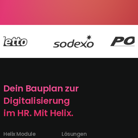
Dein Bauplan zur
Digitalisierung
im HR. Mit Helix.
Helix Module
Lösungen