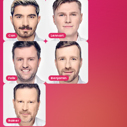
Can
Lennart
Felix
Benjamin
Rainer