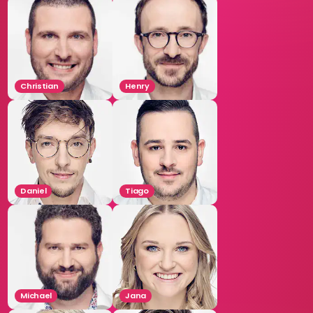
Christian
Henry
Daniel
Tiago
Michael
Jana