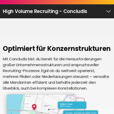
Recruiting
High
High Volume Recruiting - Concludis
Volume
Ü
Recruiting
Pre-
und
Onboarding
Ausbildungsmanagement
Optimiert für Konzernstrukturen
Digitales
Mit Concludis bist du bereit für die Herausforderungen
S
Lernen
großer Unternehmensstrukturen und anspruchsvoller
i
eAkte
Recruiting-Prozesse. Egal ob du weltweit operierst,
u
und
mehrere Filialen oder Niederlassungen steuerst – verwalte
U
Digitalisierung
alle Mandanten effizient und behalte jederzeit den
e
Schnittstellen
Überblick, auch bei komplexen Konstellationen.
Künstliche
Intelligenz
Über uns