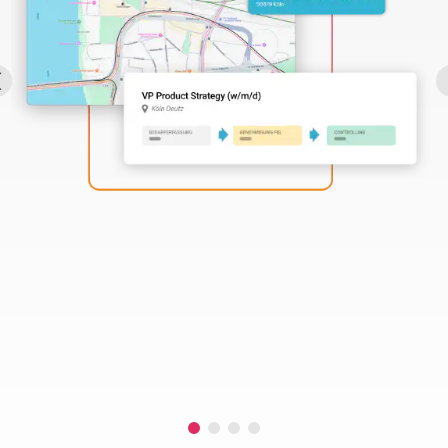
Perbility
Offene
Stellen
Compliance
Kontakt
Deutsch
Theme-
Wechseln