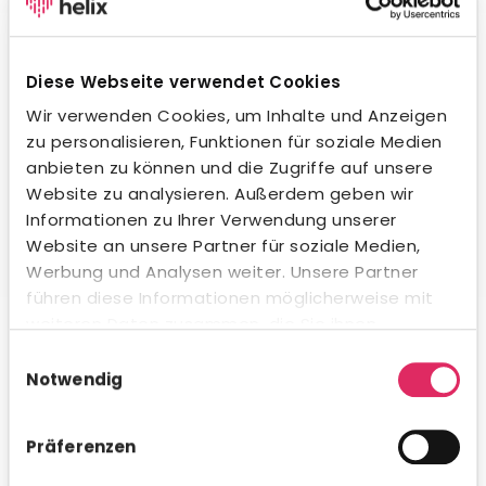
Wegweisende KI-Integration.
Unsere KI unterstützt dich beim Formulieren von
Stellenanzeigen, beim Erstellen von Social-Media-
Diese Webseite verwendet Cookies
Posts und in der Kommunikation mit Bewerbern – in
jeder Sprache und jedem Ton. Natürlich
Wir verwenden Cookies, um Inhalte und Anzeigen
datenschutzkonform und innerhalb gesetzlicher
zu personalisieren, Funktionen für soziale Medien
Vorgaben. Auch beim Kandidaten-Matching
anbieten zu können und die Zugriffe auf unsere
profitierst du von intelligenter Unterstützung.
Website zu analysieren. Außerdem geben wir
Informationen zu Ihrer Verwendung unserer
Website an unsere Partner für soziale Medien,
Werbung und Analysen weiter. Unsere Partner
führen diese Informationen möglicherweise mit
Umfassende Analytics & Reporting.
weiteren Daten zusammen, die Sie ihnen
bereitgestellt haben oder die sie im Rahmen Ihrer
Nutze das integrierte Analytics-Modul für schnelle KPI-
Einwilligungsauswahl
Auswertungen direkt in Concludis – oder integriere die
Nutzung der Dienste gesammelt haben.
Notwendig
Daten via API in deine bestehenden BI-Tools für
konzernweite Dashboards. Flexibel, visualisiert und
genau dann verfügbar, wenn du es brauchst.
Präferenzen