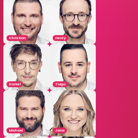
Christian
Henry
Daniel
Tiago
Michael
Jana