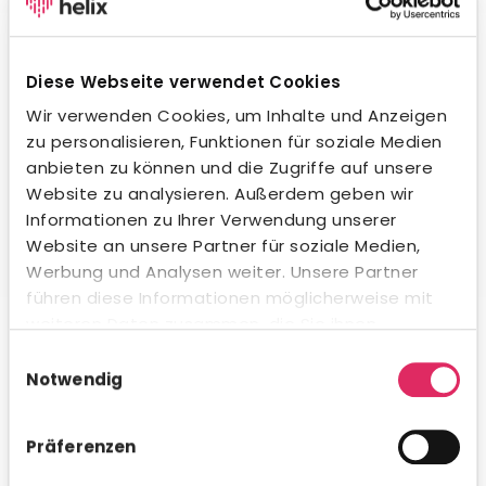
Wegweisende KI-Integration.
Unsere KI unterstützt dich beim Formulieren von
Stellenanzeigen, beim Erstellen von Social-Media-
Diese Webseite verwendet Cookies
Posts und in der Kommunikation mit Bewerbern – in
jeder Sprache und jedem Ton. Natürlich
Wir verwenden Cookies, um Inhalte und Anzeigen
datenschutzkonform und innerhalb gesetzlicher
zu personalisieren, Funktionen für soziale Medien
Vorgaben. Auch beim Kandidaten-Matching
anbieten zu können und die Zugriffe auf unsere
profitierst du von intelligenter Unterstützung.
Website zu analysieren. Außerdem geben wir
Informationen zu Ihrer Verwendung unserer
Website an unsere Partner für soziale Medien,
Werbung und Analysen weiter. Unsere Partner
führen diese Informationen möglicherweise mit
Umfassende Analytics & Reporting.
weiteren Daten zusammen, die Sie ihnen
bereitgestellt haben oder die sie im Rahmen Ihrer
Nutze das integrierte Analytics-Modul für schnelle KPI-
Einwilligungsauswahl
Auswertungen direkt in Concludis – oder integriere die
Nutzung der Dienste gesammelt haben.
Notwendig
Daten via API in deine bestehenden BI-Tools für
konzernweite Dashboards. Flexibel, visualisiert und
genau dann verfügbar, wenn du es brauchst.
Präferenzen