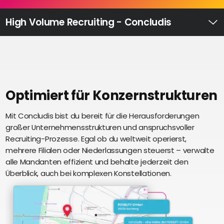
Recruiting
High
High Volume Recruiting - Concludis
Volume
Ü
Recruiting
Pre-
und
Onboarding
Ausbildungsmanagement
Optimiert für Konzernstrukturen
Digitales
Mit Concludis bist du bereit für die Herausforderungen
S
Lernen
großer Unternehmensstrukturen und anspruchsvoller
i
eAkte
Recruiting-Prozesse. Egal ob du weltweit operierst,
u
und
mehrere Filialen oder Niederlassungen steuerst – verwalte
U
Digitalisierung
alle Mandanten effizient und behalte jederzeit den
e
Schnittstellen
Überblick, auch bei komplexen Konstellationen.
Künstliche
Intelligenz
Über uns