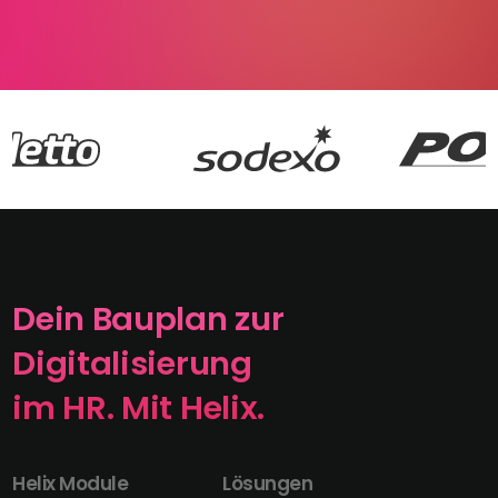
Dein Bauplan zur
Digitalisierung
im HR. Mit Helix.
Helix Module
Lösungen