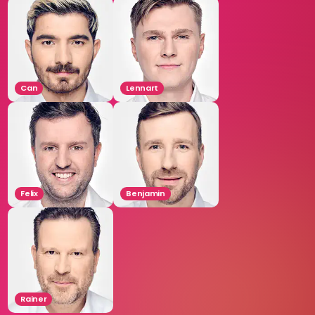
Can
Lennart
Felix
Benjamin
Rainer