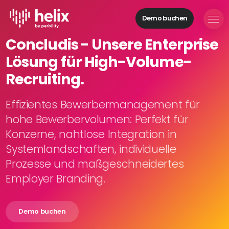
Demo buchen
Helix Module
Concludis - Unsere Enterprise
Organisationen
Lösung für High-Volume-
aufbauen
Personal
Recruiting.
managen
Talente
Effizientes Bewerbermanagement für
gewinnen
hohe Bewerbervolumen: Perfekt für
Mitarbeitende
Konzerne, nahtlose Integration in
entwickeln
Systemlandschaften, individuelle
Feedback
Prozesse und maßgeschneidertes
geben
Prozesse
Employer Branding.
digitalisieren
Demo buchen
Lösungen