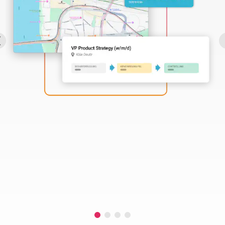
Perbility
Offene
Stellen
Compliance
Kontakt
Deutsch
Theme-
Wechseln