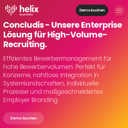
Demo buchen
Helix Module
Concludis - Unsere Enterprise
Organisationen
Lösung für High-Volume-
aufbauen
Personal
Recruiting.
managen
Talente
Effizientes Bewerbermanagement für
gewinnen
hohe Bewerbervolumen: Perfekt für
Mitarbeitende
Konzerne, nahtlose Integration in
entwickeln
Systemlandschaften, individuelle
Feedback
Prozesse und maßgeschneidertes
geben
Prozesse
Employer Branding.
digitalisieren
Demo buchen
Lösungen