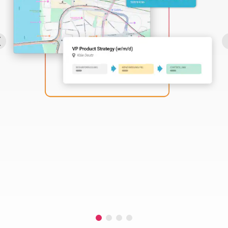
Perbility
Offene
Stellen
Compliance
Kontakt
Deutsch
Theme-
Wechseln