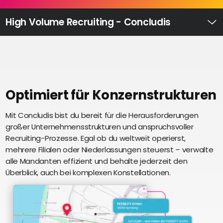
Recruiting
High
High Volume Recruiting - Concludis
Volume
Ü
Recruiting
Pre-
und
Onboarding
Ausbildungsmanagement
Optimiert für Konzernstrukturen
Digitales
Mit Concludis bist du bereit für die Herausforderungen
S
Lernen
großer Unternehmensstrukturen und anspruchsvoller
i
eAkte
Recruiting-Prozesse. Egal ob du weltweit operierst,
u
und
mehrere Filialen oder Niederlassungen steuerst – verwalte
U
Digitalisierung
alle Mandanten effizient und behalte jederzeit den
e
Schnittstellen
Überblick, auch bei komplexen Konstellationen.
Künstliche
Intelligenz
Über uns