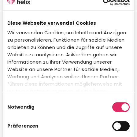
Wegweisende KI-Integration.
Unsere KI unterstützt dich beim Formulieren von
Stellenanzeigen, beim Erstellen von Social-Media-
Diese Webseite verwendet Cookies
Posts und in der Kommunikation mit Bewerbern – in
jeder Sprache und jedem Ton. Natürlich
Wir verwenden Cookies, um Inhalte und Anzeigen
datenschutzkonform und innerhalb gesetzlicher
zu personalisieren, Funktionen für soziale Medien
Vorgaben. Auch beim Kandidaten-Matching
anbieten zu können und die Zugriffe auf unsere
profitierst du von intelligenter Unterstützung.
Website zu analysieren. Außerdem geben wir
Informationen zu Ihrer Verwendung unserer
Website an unsere Partner für soziale Medien,
Werbung und Analysen weiter. Unsere Partner
führen diese Informationen möglicherweise mit
Umfassende Analytics & Reporting.
weiteren Daten zusammen, die Sie ihnen
bereitgestellt haben oder die sie im Rahmen Ihrer
Nutze das integrierte Analytics-Modul für schnelle KPI-
Einwilligungsauswahl
Auswertungen direkt in Concludis – oder integriere die
Nutzung der Dienste gesammelt haben.
Notwendig
Daten via API in deine bestehenden BI-Tools für
konzernweite Dashboards. Flexibel, visualisiert und
genau dann verfügbar, wenn du es brauchst.
Präferenzen