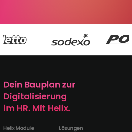
Dein Bauplan zur
Digitalisierung
im HR. Mit Helix.
Helix Module
Lösungen