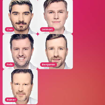
Can
Lennart
Felix
Benjamin
Rainer