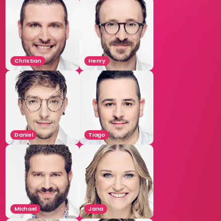
Christian
Henry
Daniel
Tiago
Michael
Jana