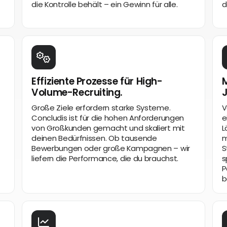
die Kontrolle behält – ein Gewinn für alle.
d
Effiziente Prozesse für High-
M
Volume-Recruiting.
Große Ziele erfordern starke Systeme.
V
Concludis ist für die hohen Anforderungen
e
von Großkunden gemacht und skaliert mit
L
deinen Bedürfnissen. Ob tausende
m
Bewerbungen oder große Kampagnen – wir
S
liefern die Performance, die du brauchst.
s
P
b