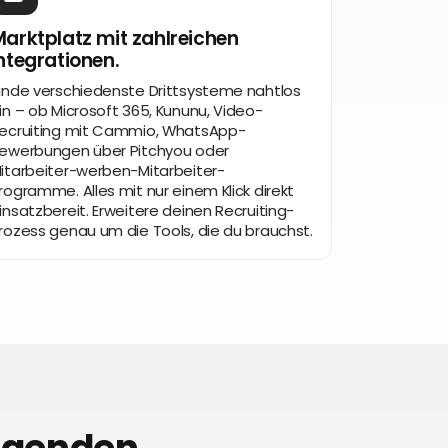
arktplatz mit zahlreichen
ntegrationen.
inde verschiedenste Drittsysteme nahtlos
in – ob Microsoft 365, Kununu, Video-
ecruiting mit Cammio, WhatsApp-
ewerbungen über Pitchyou oder
itarbeiter-werben-Mitarbeiter-
rogramme. Alles mit nur einem Klick direkt
insatzbereit. Erweitere deinen Recruiting-
rozess genau um die Tools, die du brauchst.