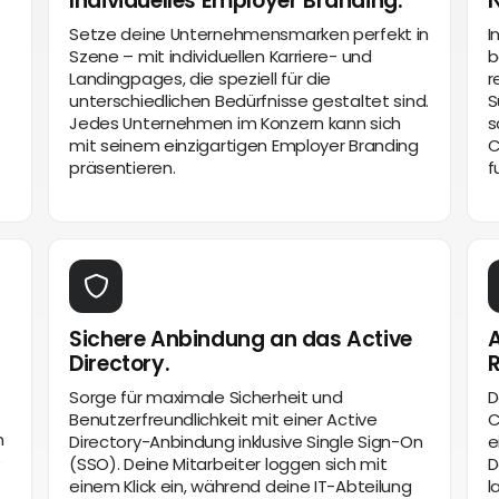
Individuelles Employer Branding.
N
Setze deine Unternehmensmarken perfekt in
I
Szene – mit individuellen Karriere- und
b
Landingpages, die speziell für die
r
unterschiedlichen Bedürfnisse gestaltet sind.
S
Jedes Unternehmen im Konzern kann sich
s
mit seinem einzigartigen Employer Branding
C
präsentieren.
f
Sichere Anbindung an das Active
A
Directory.
Sorge für maximale Sicherheit und
D
Benutzerfreundlichkeit mit einer Active
C
n
Directory-Anbindung inklusive Single Sign-On
e
e
(SSO). Deine Mitarbeiter loggen sich mit
D
einem Klick ein, während deine IT-Abteilung
l