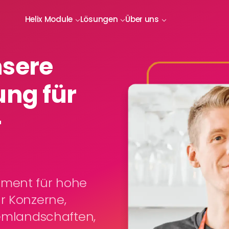
Helix Module
Lösungen
Über uns
nsere
ung für
-
ement für hohe
r Konzerne,
temlandschaften,