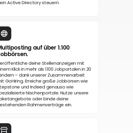
ein Active Directory steuern.
ultiposting auf über 1.100
Jobbörsen.
eröffentliche deine Stellenanzeigen mit
inem Klick in mehr als 1.100 Jobportalen in 20
ändern – dank unserer Zusammenarbeit
it GoHiring. Erreiche große Jobbörsen wie
tepstone und Indeed genauso wie
pezialisierte Nischenportale. Nutze unsere
aketangebote oder binde deine
estehenden Rahmenverträge ein.