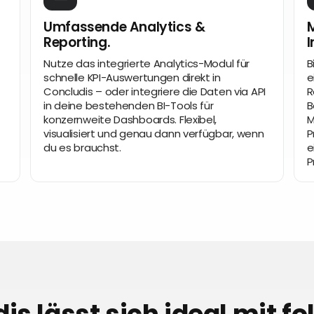
Umfassende Analytics &
M
Reporting.
I
Nutze das integrierte Analytics-Modul für
B
schnelle KPI-Auswertungen direkt in
e
Concludis – oder integriere die Daten via API
R
in deine bestehenden BI-Tools für
B
konzernweite Dashboards. Flexibel,
M
visualisiert und genau dann verfügbar, wenn
P
du es brauchst.
e
P