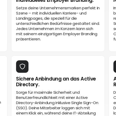
Individuelles Employer Branding.
N
Setze deine Unternehmensmarken perfekt in
I
Szene – mit individuellen Karriere- und
b
Landingpages, die speziell für die
r
unterschiedlichen Bedürfnisse gestaltet sind.
S
Jedes Unternehmen im Konzern kann sich
s
mit seinem einzigartigen Employer Branding
C
präsentieren.
f
Sichere Anbindung an das Active
A
Directory.
Sorge für maximale Sicherheit und
D
Benutzerfreundlichkeit mit einer Active
C
n
Directory-Anbindung inklusive Single Sign-On
e
e
(SSO). Deine Mitarbeiter loggen sich mit
D
einem Klick ein, während deine IT-Abteilung
l