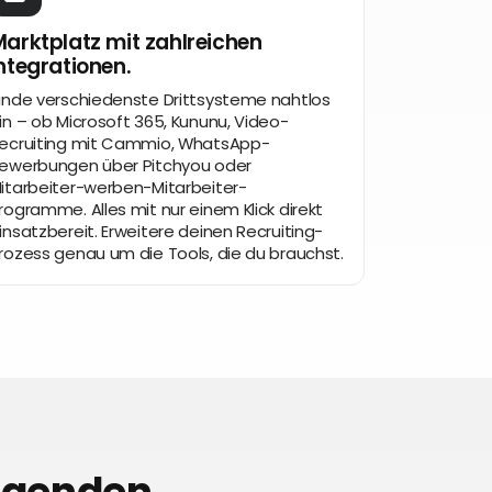
arktplatz mit zahlreichen
ntegrationen.
inde verschiedenste Drittsysteme nahtlos
in – ob Microsoft 365, Kununu, Video-
ecruiting mit Cammio, WhatsApp-
ewerbungen über Pitchyou oder
itarbeiter-werben-Mitarbeiter-
rogramme. Alles mit nur einem Klick direkt
insatzbereit. Erweitere deinen Recruiting-
rozess genau um die Tools, die du brauchst.