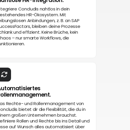
ahtlose HR-Integration.
ntegriere Concludis nahtlos in dein
estehendes HR-Ökosystem. Mit
eibungslosen Anbindungen, z. B. an SAP
uccessFactors, bleiben deine Prozesse
chlank und effizient. Keine Brüche, kein
haos – nur smarte Workflows, die
unktionieren.
utomatisiertes
Rollenmanagement.
as Rechte- und Rollenmanagement von
oncludis bietet dir die Flexibilität, die du in
inem großen Unternehmen brauchst.
efiniere Rollen und Rechte bis ins Detail und
asse auf Wunsch alles automatisiert über