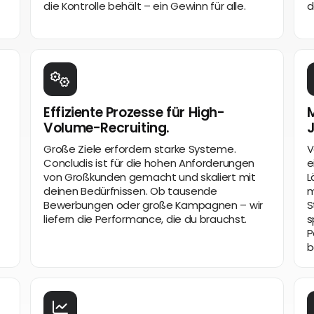
die Kontrolle behält – ein Gewinn für alle.
d
Effiziente Prozesse für High-
M
Volume-Recruiting.
Große Ziele erfordern starke Systeme.
V
Concludis ist für die hohen Anforderungen
e
von Großkunden gemacht und skaliert mit
L
deinen Bedürfnissen. Ob tausende
m
Bewerbungen oder große Kampagnen – wir
S
liefern die Performance, die du brauchst.
s
P
b