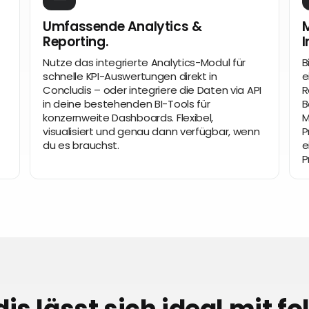
Umfassende Analytics &
M
Reporting.
I
Nutze das integrierte Analytics-Modul für
B
schnelle KPI-Auswertungen direkt in
e
Concludis – oder integriere die Daten via API
R
in deine bestehenden BI-Tools für
B
konzernweite Dashboards. Flexibel,
M
visualisiert und genau dann verfügbar, wenn
P
du es brauchst.
e
P