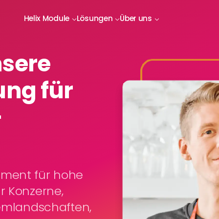
Helix Module
Lösungen
Über uns
nsere
ung für
-
ement für hohe
r Konzerne,
temlandschaften,