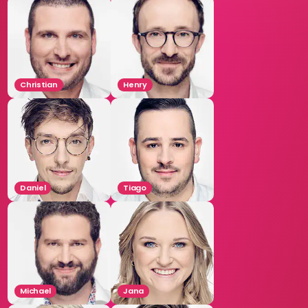
Christian
Henry
Daniel
Tiago
Michael
Jana