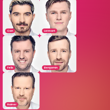
Can
Lennart
Felix
Benjamin
Rainer