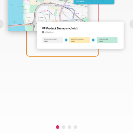
Perbility
Offene
Stellen
Compliance
Kontakt
Deutsch
Theme-
Wechseln