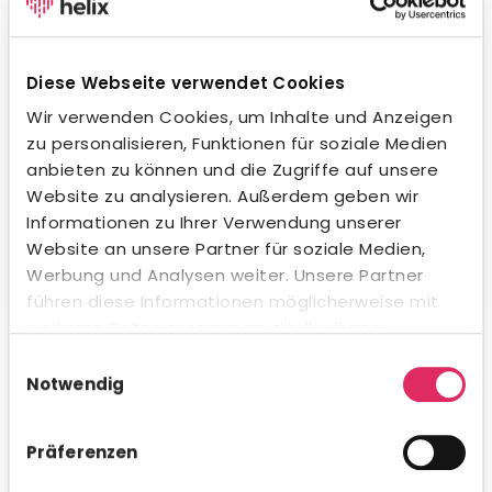
Wegweisende KI-Integration.
Unsere KI unterstützt dich beim Formulieren von
Stellenanzeigen, beim Erstellen von Social-Media-
Diese Webseite verwendet Cookies
Posts und in der Kommunikation mit Bewerbern – in
jeder Sprache und jedem Ton. Natürlich
Wir verwenden Cookies, um Inhalte und Anzeigen
datenschutzkonform und innerhalb gesetzlicher
zu personalisieren, Funktionen für soziale Medien
Vorgaben. Auch beim Kandidaten-Matching
anbieten zu können und die Zugriffe auf unsere
profitierst du von intelligenter Unterstützung.
Website zu analysieren. Außerdem geben wir
Informationen zu Ihrer Verwendung unserer
Website an unsere Partner für soziale Medien,
Werbung und Analysen weiter. Unsere Partner
führen diese Informationen möglicherweise mit
Umfassende Analytics & Reporting.
weiteren Daten zusammen, die Sie ihnen
bereitgestellt haben oder die sie im Rahmen Ihrer
Nutze das integrierte Analytics-Modul für schnelle KPI-
Einwilligungsauswahl
Auswertungen direkt in Concludis – oder integriere die
Nutzung der Dienste gesammelt haben.
Notwendig
Daten via API in deine bestehenden BI-Tools für
konzernweite Dashboards. Flexibel, visualisiert und
genau dann verfügbar, wenn du es brauchst.
Präferenzen