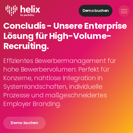
Demo buchen
Helix Module
Concludis - Unsere Enterprise
Organisationen
Lösung für High-Volume-
aufbauen
Personal
Recruiting.
managen
Talente
Effizientes Bewerbermanagement für
gewinnen
hohe Bewerbervolumen: Perfekt für
Mitarbeitende
Konzerne, nahtlose Integration in
entwickeln
Systemlandschaften, individuelle
Feedback
Prozesse und maßgeschneidertes
geben
Prozesse
Employer Branding.
digitalisieren
Demo buchen
Lösungen