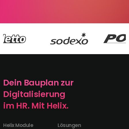
Dein Bauplan zur
Digitalisierung
im HR. Mit Helix.
Helix Module
Lösungen