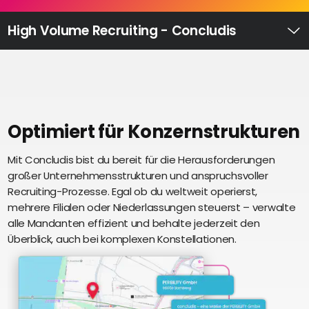
Recruiting
High
High Volume Recruiting - Concludis
Volume
Ü
Recruiting
Pre-
und
Onboarding
Ausbildungsmanagement
Optimiert für Konzernstrukturen
Digitales
Mit Concludis bist du bereit für die Herausforderungen
S
Lernen
großer Unternehmensstrukturen und anspruchsvoller
i
eAkte
Recruiting-Prozesse. Egal ob du weltweit operierst,
u
und
mehrere Filialen oder Niederlassungen steuerst – verwalte
U
Digitalisierung
alle Mandanten effizient und behalte jederzeit den
e
Schnittstellen
Überblick, auch bei komplexen Konstellationen.
Künstliche
Intelligenz
Über uns