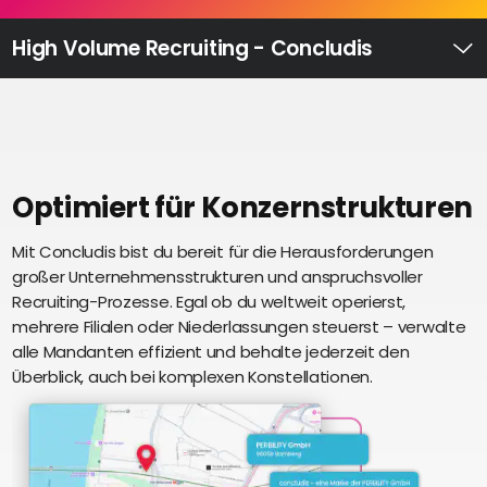
Recruiting
High
High Volume Recruiting - Concludis
Volume
Ü
Recruiting
Pre-
und
Onboarding
Ausbildungsmanagement
Optimiert für Konzernstrukturen
Digitales
Mit Concludis bist du bereit für die Herausforderungen
S
Lernen
großer Unternehmensstrukturen und anspruchsvoller
i
eAkte
Recruiting-Prozesse. Egal ob du weltweit operierst,
u
und
mehrere Filialen oder Niederlassungen steuerst – verwalte
U
Digitalisierung
alle Mandanten effizient und behalte jederzeit den
e
Schnittstellen
Überblick, auch bei komplexen Konstellationen.
Künstliche
Intelligenz
Über uns