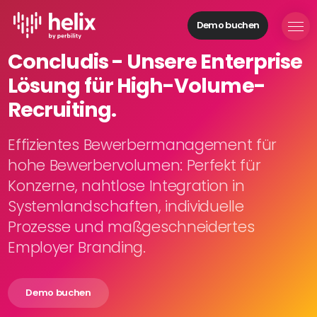
Demo buchen
Helix Module
Concludis - Unsere Enterprise
Organisationen
Lösung für High-Volume-
aufbauen
Personal
Recruiting.
managen
Talente
Effizientes Bewerbermanagement für
gewinnen
hohe Bewerbervolumen: Perfekt für
Mitarbeitende
Konzerne, nahtlose Integration in
entwickeln
Systemlandschaften, individuelle
Feedback
Prozesse und maßgeschneidertes
geben
Prozesse
Employer Branding.
digitalisieren
Demo buchen
Lösungen