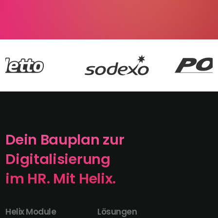
Dein Bauplan zur
Digitalisierung
im HR. Mit Helix.
Helix Module
Lösungen