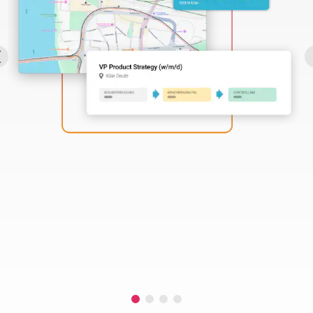
Perbility
Offene
Stellen
Compliance
Kontakt
Deutsch
Theme-
Wechseln