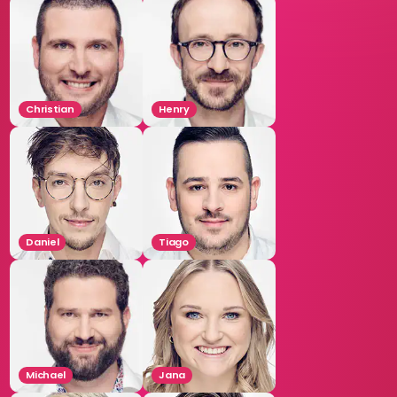
Christian
Henry
Daniel
Tiago
Michael
Jana