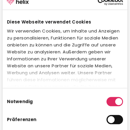
Wegweisende KI-Integration.
Unsere KI unterstützt dich beim Formulieren von
Stellenanzeigen, beim Erstellen von Social-Media-
Diese Webseite verwendet Cookies
Posts und in der Kommunikation mit Bewerbern – in
jeder Sprache und jedem Ton. Natürlich
Wir verwenden Cookies, um Inhalte und Anzeigen
datenschutzkonform und innerhalb gesetzlicher
zu personalisieren, Funktionen für soziale Medien
Vorgaben. Auch beim Kandidaten-Matching
anbieten zu können und die Zugriffe auf unsere
profitierst du von intelligenter Unterstützung.
Website zu analysieren. Außerdem geben wir
Informationen zu Ihrer Verwendung unserer
Website an unsere Partner für soziale Medien,
Werbung und Analysen weiter. Unsere Partner
führen diese Informationen möglicherweise mit
Umfassende Analytics & Reporting.
weiteren Daten zusammen, die Sie ihnen
bereitgestellt haben oder die sie im Rahmen Ihrer
Nutze das integrierte Analytics-Modul für schnelle KPI-
Einwilligungsauswahl
Auswertungen direkt in Concludis – oder integriere die
Nutzung der Dienste gesammelt haben.
Notwendig
Daten via API in deine bestehenden BI-Tools für
konzernweite Dashboards. Flexibel, visualisiert und
genau dann verfügbar, wenn du es brauchst.
Präferenzen