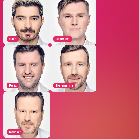
Can
Lennart
Felix
Benjamin
Rainer