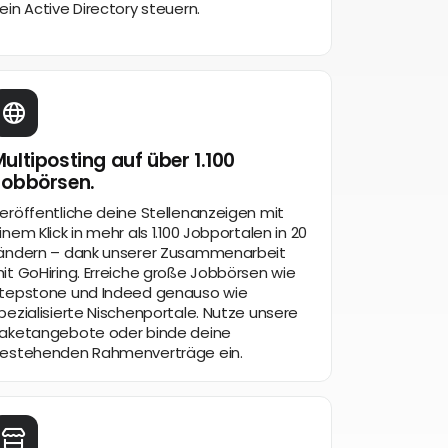
ein Active Directory steuern.
ultiposting auf über 1.100
Jobbörsen.
eröffentliche deine Stellenanzeigen mit
inem Klick in mehr als 1.100 Jobportalen in 20
ändern – dank unserer Zusammenarbeit
it GoHiring. Erreiche große Jobbörsen wie
tepstone und Indeed genauso wie
pezialisierte Nischenportale. Nutze unsere
aketangebote oder binde deine
estehenden Rahmenverträge ein.