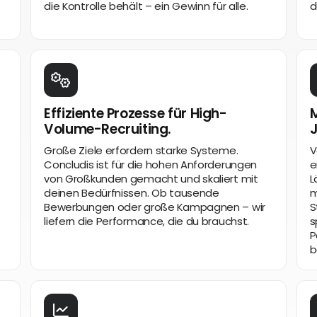
die Kontrolle behält – ein Gewinn für alle.
d
Effiziente Prozesse für High-
M
Volume-Recruiting.
Große Ziele erfordern starke Systeme.
V
Concludis ist für die hohen Anforderungen
e
von Großkunden gemacht und skaliert mit
L
deinen Bedürfnissen. Ob tausende
m
Bewerbungen oder große Kampagnen – wir
S
liefern die Performance, die du brauchst.
s
P
b