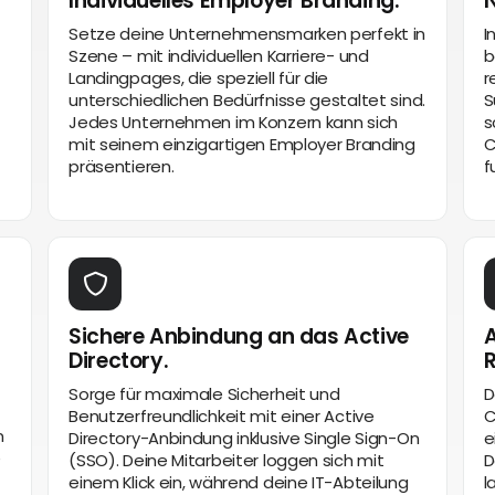
Individuelles Employer Branding.
N
Setze deine Unternehmensmarken perfekt in
I
Szene – mit individuellen Karriere- und
b
Landingpages, die speziell für die
r
unterschiedlichen Bedürfnisse gestaltet sind.
S
Jedes Unternehmen im Konzern kann sich
s
mit seinem einzigartigen Employer Branding
C
präsentieren.
f
Sichere Anbindung an das Active
A
Directory.
Sorge für maximale Sicherheit und
D
Benutzerfreundlichkeit mit einer Active
C
n
Directory-Anbindung inklusive Single Sign-On
e
e
(SSO). Deine Mitarbeiter loggen sich mit
D
einem Klick ein, während deine IT-Abteilung
l