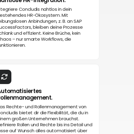
ahtlose HR-Integration.
ntegriere Concludis nahtlos in dein
estehendes HR-Ökosystem. Mit
eibungslosen Anbindungen, z. B. an SAP
uccessFactors, bleiben deine Prozesse
chlank und effizient. Keine Brüche, kein
haos – nur smarte Workflows, die
unktionieren.
utomatisiertes
Rollenmanagement.
as Rechte- und Rollenmanagement von
oncludis bietet dir die Flexibilität, die du in
inem großen Unternehmen brauchst.
efiniere Rollen und Rechte bis ins Detail und
asse auf Wunsch alles automatisiert über