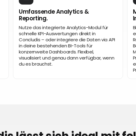
Umfassende Analytics &
M
Reporting.
I
Nutze das integrierte Analytics-Modul für
B
schnelle KPI-Auswertungen direkt in
e
Concludis – oder integriere die Daten via API
R
in deine bestehenden BI-Tools für
B
konzernweite Dashboards. Flexibel,
M
visualisiert und genau dann verfügbar, wenn
P
du es brauchst.
e
P