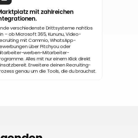
arktplatz mit zahlreichen
ntegrationen.
inde verschiedenste Drittsysteme nahtlos
in – ob Microsoft 365, Kununu, Video-
ecruiting mit Cammio, WhatsApp-
ewerbungen über Pitchyou oder
itarbeiter-werben-Mitarbeiter-
rogramme. Alles mit nur einem Klick direkt
insatzbereit. Erweitere deinen Recruiting-
rozess genau um die Tools, die du brauchst.