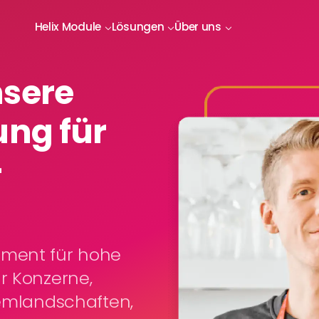
Helix Module
Lösungen
Über uns
nsere
ung für
-
ement für hohe
r Konzerne,
temlandschaften,