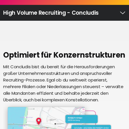
Recruiting
High
High Volume Recruiting - Concludis
Volume
Ü
Recruiting
Pre-
und
Onboarding
Ausbildungsmanagement
Optimiert für Konzernstrukturen
Digitales
Mit Concludis bist du bereit für die Herausforderungen
S
Lernen
großer Unternehmensstrukturen und anspruchsvoller
i
eAkte
Recruiting-Prozesse. Egal ob du weltweit operierst,
u
und
mehrere Filialen oder Niederlassungen steuerst – verwalte
U
Digitalisierung
alle Mandanten effizient und behalte jederzeit den
e
Schnittstellen
Überblick, auch bei komplexen Konstellationen.
Künstliche
Intelligenz
Über uns