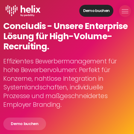
Demo buchen
Helix Module
Concludis - Unsere Enterprise
Organisationen
Lösung für High-Volume-
aufbauen
Personal
Recruiting.
managen
Talente
Effizientes Bewerbermanagement für
gewinnen
hohe Bewerbervolumen: Perfekt für
Mitarbeitende
Konzerne, nahtlose Integration in
entwickeln
Systemlandschaften, individuelle
Feedback
Prozesse und maßgeschneidertes
geben
Prozesse
Employer Branding.
digitalisieren
Demo buchen
Lösungen