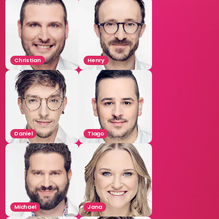
Christian
Henry
Daniel
Tiago
Michael
Jana