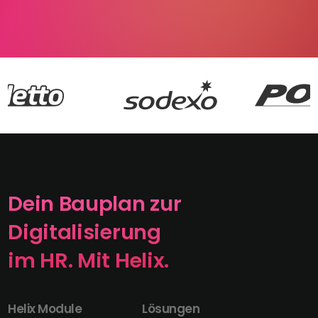
Dein Bauplan zur
Digitalisierung
im HR. Mit Helix.
Helix Module
Lösungen