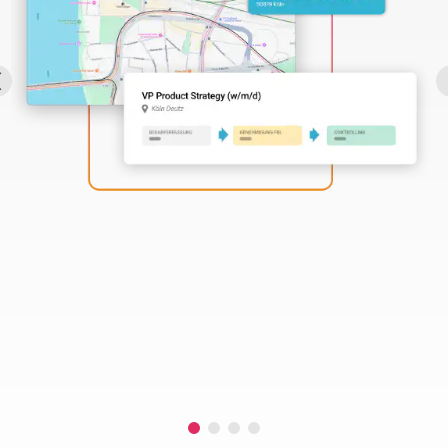
Perbility
Offene
Stellen
Compliance
Kontakt
Deutsch
Theme-
Wechseln