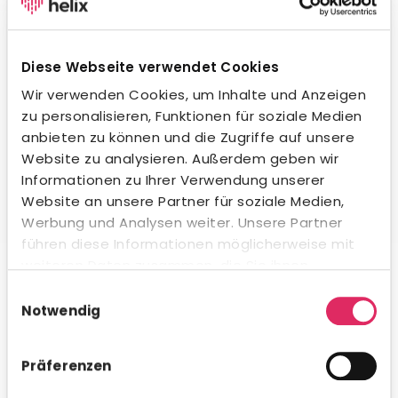
Wegweisende KI-Integration.
Unsere KI unterstützt dich beim Formulieren von
Stellenanzeigen, beim Erstellen von Social-Media-
Diese Webseite verwendet Cookies
Posts und in der Kommunikation mit Bewerbern – in
jeder Sprache und jedem Ton. Natürlich
Wir verwenden Cookies, um Inhalte und Anzeigen
datenschutzkonform und innerhalb gesetzlicher
zu personalisieren, Funktionen für soziale Medien
Vorgaben. Auch beim Kandidaten-Matching
anbieten zu können und die Zugriffe auf unsere
profitierst du von intelligenter Unterstützung.
Website zu analysieren. Außerdem geben wir
Informationen zu Ihrer Verwendung unserer
Website an unsere Partner für soziale Medien,
Werbung und Analysen weiter. Unsere Partner
führen diese Informationen möglicherweise mit
Umfassende Analytics & Reporting.
weiteren Daten zusammen, die Sie ihnen
bereitgestellt haben oder die sie im Rahmen Ihrer
Nutze das integrierte Analytics-Modul für schnelle KPI-
Einwilligungsauswahl
Auswertungen direkt in Concludis – oder integriere die
Nutzung der Dienste gesammelt haben.
Notwendig
Daten via API in deine bestehenden BI-Tools für
konzernweite Dashboards. Flexibel, visualisiert und
genau dann verfügbar, wenn du es brauchst.
Präferenzen