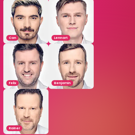
Can
Lennart
Felix
Benjamin
Rainer