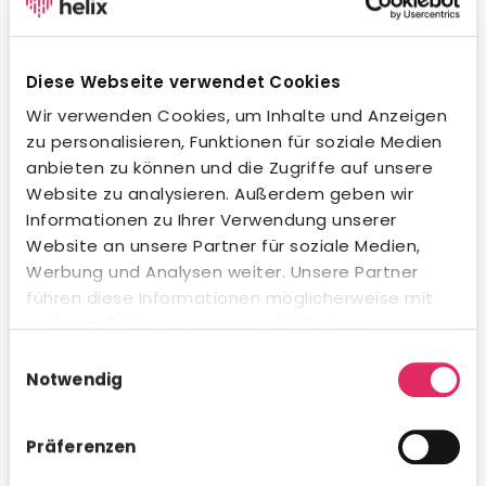
Wegweisende KI-Integration.
Unsere KI unterstützt dich beim Formulieren von
Stellenanzeigen, beim Erstellen von Social-Media-
Diese Webseite verwendet Cookies
Posts und in der Kommunikation mit Bewerbern – in
jeder Sprache und jedem Ton. Natürlich
Wir verwenden Cookies, um Inhalte und Anzeigen
datenschutzkonform und innerhalb gesetzlicher
zu personalisieren, Funktionen für soziale Medien
Vorgaben. Auch beim Kandidaten-Matching
anbieten zu können und die Zugriffe auf unsere
profitierst du von intelligenter Unterstützung.
Website zu analysieren. Außerdem geben wir
Informationen zu Ihrer Verwendung unserer
Website an unsere Partner für soziale Medien,
Werbung und Analysen weiter. Unsere Partner
führen diese Informationen möglicherweise mit
Umfassende Analytics & Reporting.
weiteren Daten zusammen, die Sie ihnen
bereitgestellt haben oder die sie im Rahmen Ihrer
Nutze das integrierte Analytics-Modul für schnelle KPI-
Einwilligungsauswahl
Auswertungen direkt in Concludis – oder integriere die
Nutzung der Dienste gesammelt haben.
Notwendig
Daten via API in deine bestehenden BI-Tools für
konzernweite Dashboards. Flexibel, visualisiert und
genau dann verfügbar, wenn du es brauchst.
Präferenzen