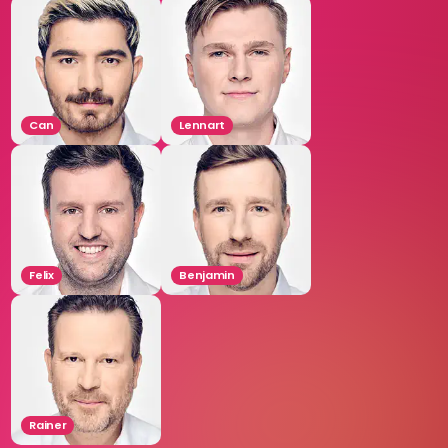
Can
Lennart
Felix
Benjamin
Rainer