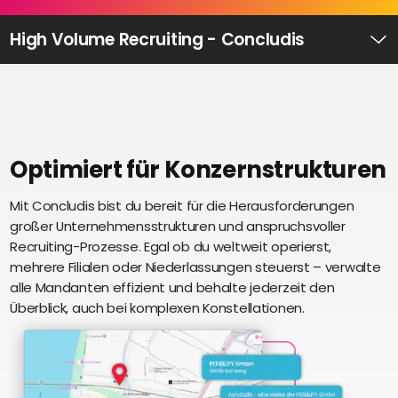
Recruiting
High
High Volume Recruiting - Concludis
Volume
Ü
Recruiting
Pre-
und
Onboarding
Ausbildungsmanagement
Optimiert für Konzernstrukturen
Digitales
Mit Concludis bist du bereit für die Herausforderungen
S
Lernen
großer Unternehmensstrukturen und anspruchsvoller
i
eAkte
Recruiting-Prozesse. Egal ob du weltweit operierst,
u
und
mehrere Filialen oder Niederlassungen steuerst – verwalte
U
Digitalisierung
alle Mandanten effizient und behalte jederzeit den
e
Schnittstellen
Überblick, auch bei komplexen Konstellationen.
Künstliche
Intelligenz
Über uns