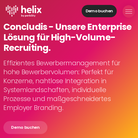
Demo buchen
Helix Module
Concludis - Unsere Enterprise
Organisationen
Lösung für High-Volume-
aufbauen
Personal
Recruiting.
managen
Talente
Effizientes Bewerbermanagement für
gewinnen
hohe Bewerbervolumen: Perfekt für
Mitarbeitende
Konzerne, nahtlose Integration in
entwickeln
Systemlandschaften, individuelle
Feedback
Prozesse und maßgeschneidertes
geben
Prozesse
Employer Branding.
digitalisieren
Demo buchen
Lösungen