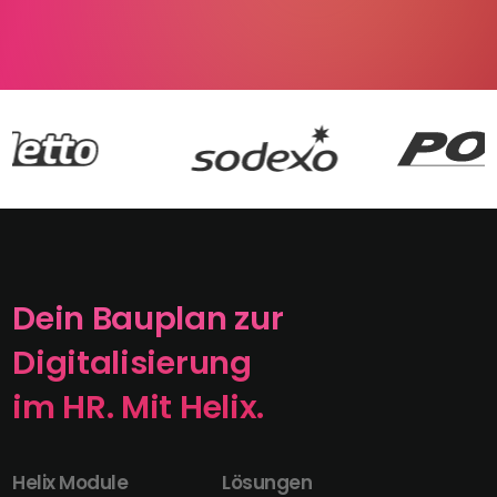
Dein Bauplan zur
Digitalisierung
im HR. Mit Helix.
Helix Module
Lösungen