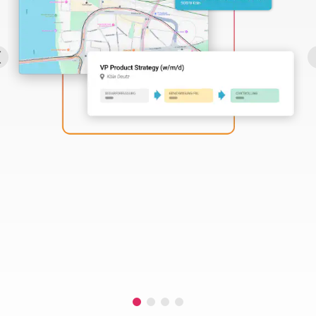
Perbility
Offene
Stellen
Compliance
Kontakt
Deutsch
Theme-
Wechseln