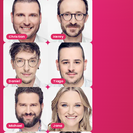
Christian
Henry
Daniel
Tiago
Michael
Jana