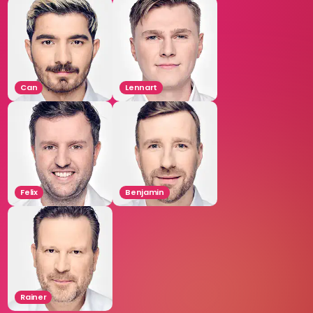
Can
Lennart
Felix
Benjamin
Rainer