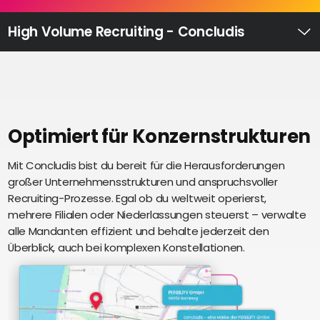
Recruiting
High
High Volume Recruiting - Concludis
Volume
Ü
Recruiting
Pre-
und
Onboarding
Ausbildungsmanagement
Optimiert für Konzernstrukturen
Digitales
Mit Concludis bist du bereit für die Herausforderungen
S
Lernen
großer Unternehmensstrukturen und anspruchsvoller
i
eAkte
Recruiting-Prozesse. Egal ob du weltweit operierst,
u
und
mehrere Filialen oder Niederlassungen steuerst – verwalte
U
Digitalisierung
alle Mandanten effizient und behalte jederzeit den
e
Schnittstellen
Überblick, auch bei komplexen Konstellationen.
Künstliche
Intelligenz
Über uns