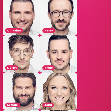
Christian
Henry
Daniel
Tiago
Michael
Jana