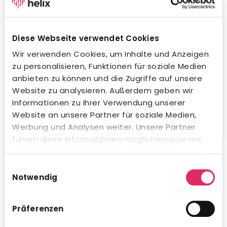
Wegweisende KI-Integration.
Unsere KI unterstützt dich beim Formulieren von
Stellenanzeigen, beim Erstellen von Social-Media-
Diese Webseite verwendet Cookies
Posts und in der Kommunikation mit Bewerbern – in
jeder Sprache und jedem Ton. Natürlich
Wir verwenden Cookies, um Inhalte und Anzeigen
datenschutzkonform und innerhalb gesetzlicher
zu personalisieren, Funktionen für soziale Medien
Vorgaben. Auch beim Kandidaten-Matching
anbieten zu können und die Zugriffe auf unsere
profitierst du von intelligenter Unterstützung.
Website zu analysieren. Außerdem geben wir
Informationen zu Ihrer Verwendung unserer
Website an unsere Partner für soziale Medien,
Werbung und Analysen weiter. Unsere Partner
führen diese Informationen möglicherweise mit
Umfassende Analytics & Reporting.
weiteren Daten zusammen, die Sie ihnen
bereitgestellt haben oder die sie im Rahmen Ihrer
Nutze das integrierte Analytics-Modul für schnelle KPI-
Einwilligungsauswahl
Auswertungen direkt in Concludis – oder integriere die
Nutzung der Dienste gesammelt haben.
Notwendig
Daten via API in deine bestehenden BI-Tools für
konzernweite Dashboards. Flexibel, visualisiert und
genau dann verfügbar, wenn du es brauchst.
Präferenzen