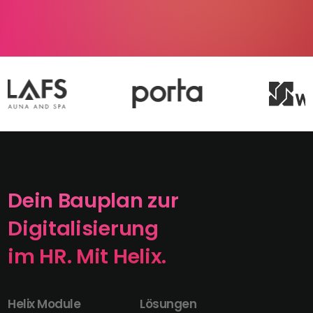
Dein Bauplan zur
Digitalisierung
im HR. Mit Helix.
Helix Module
Lösungen