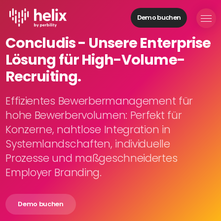
Demo buchen
Helix Module
Concludis - Unsere Enterprise
Organisationen
Lösung für High-Volume-
aufbauen
Personal
Recruiting.
managen
Talente
Effizientes Bewerbermanagement für
gewinnen
hohe Bewerbervolumen: Perfekt für
Mitarbeitende
Konzerne, nahtlose Integration in
entwickeln
Systemlandschaften, individuelle
Feedback
Prozesse und maßgeschneidertes
geben
Prozesse
Employer Branding.
digitalisieren
Demo buchen
Lösungen