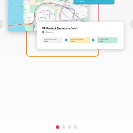
Perbility
Offene
Stellen
Compliance
Kontakt
Deutsch
Theme-
Wechseln