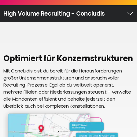
Recruiting
High
High Volume Recruiting - Concludis
Volume
Ü
Recruiting
Pre-
und
Onboarding
Ausbildungsmanagement
Optimiert für Konzernstrukturen
Digitales
Mit Concludis bist du bereit für die Herausforderungen
S
Lernen
großer Unternehmensstrukturen und anspruchsvoller
i
eAkte
Recruiting-Prozesse. Egal ob du weltweit operierst,
u
und
mehrere Filialen oder Niederlassungen steuerst – verwalte
U
Digitalisierung
alle Mandanten effizient und behalte jederzeit den
e
Schnittstellen
Überblick, auch bei komplexen Konstellationen.
Künstliche
Intelligenz
Über uns