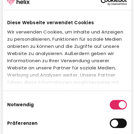
Wegweisende KI-Integration.
Unsere KI unterstützt dich beim Formulieren von
Stellenanzeigen, beim Erstellen von Social-Media-
Diese Webseite verwendet Cookies
Posts und in der Kommunikation mit Bewerbern – in
jeder Sprache und jedem Ton. Natürlich
Wir verwenden Cookies, um Inhalte und Anzeigen
datenschutzkonform und innerhalb gesetzlicher
zu personalisieren, Funktionen für soziale Medien
Vorgaben. Auch beim Kandidaten-Matching
anbieten zu können und die Zugriffe auf unsere
profitierst du von intelligenter Unterstützung.
Website zu analysieren. Außerdem geben wir
Informationen zu Ihrer Verwendung unserer
Website an unsere Partner für soziale Medien,
Werbung und Analysen weiter. Unsere Partner
führen diese Informationen möglicherweise mit
Umfassende Analytics & Reporting.
weiteren Daten zusammen, die Sie ihnen
bereitgestellt haben oder die sie im Rahmen Ihrer
Nutze das integrierte Analytics-Modul für schnelle KPI-
Einwilligungsauswahl
Auswertungen direkt in Concludis – oder integriere die
Nutzung der Dienste gesammelt haben.
Notwendig
Daten via API in deine bestehenden BI-Tools für
konzernweite Dashboards. Flexibel, visualisiert und
genau dann verfügbar, wenn du es brauchst.
Präferenzen