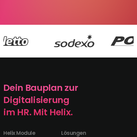
Dein Bauplan zur
Digitalisierung
im HR. Mit Helix.
Helix Module
Lösungen