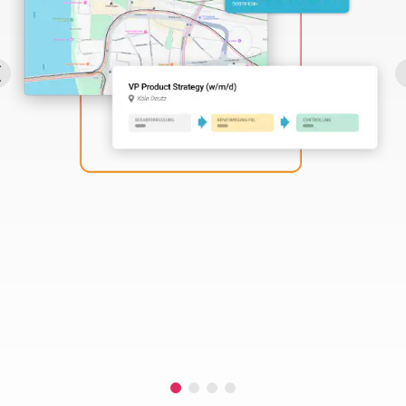
Perbility
Offene
Stellen
Compliance
Kontakt
Deutsch
Theme-
Wechseln