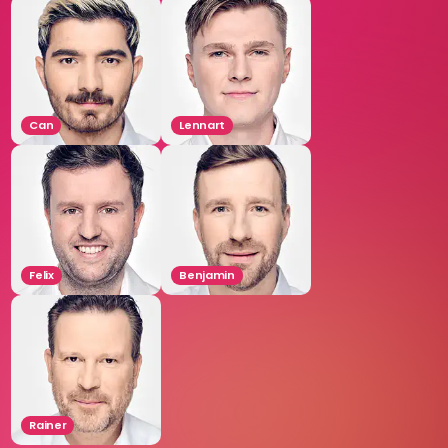
Can
Lennart
Felix
Benjamin
Rainer