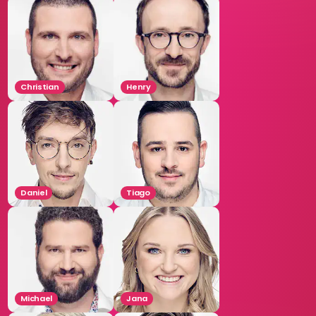
Christian
Henry
Daniel
Tiago
Michael
Jana