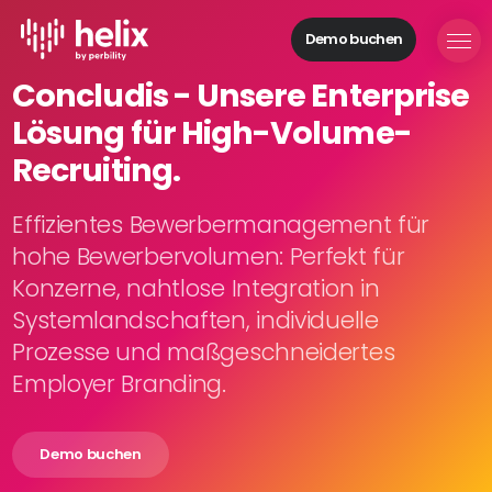
Demo buchen
Helix Module
Concludis - Unsere Enterprise
Organisationen
Lösung für High-Volume-
aufbauen
Personal
Recruiting.
managen
Talente
Effizientes Bewerbermanagement für
gewinnen
hohe Bewerbervolumen: Perfekt für
Mitarbeitende
Konzerne, nahtlose Integration in
entwickeln
Systemlandschaften, individuelle
Feedback
Prozesse und maßgeschneidertes
geben
Prozesse
Employer Branding.
digitalisieren
Demo buchen
Lösungen