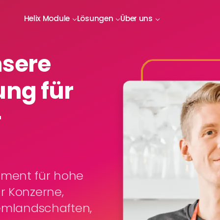
Helix Module
Lösungen
Über uns
nsere
ung für
-
ement für hohe
r Konzerne,
temlandschaften,