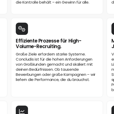
die Kontrolle behält – ein Gewinn für alle.
d
Effiziente Prozesse für High-
M
Volume-Recruiting.
Große Ziele erfordern starke Systeme.
V
Concludis ist für die hohen Anforderungen
e
von Großkunden gemacht und skaliert mit
L
deinen Bedürfnissen. Ob tausende
m
Bewerbungen oder große Kampagnen – wir
S
liefern die Performance, die du brauchst.
s
P
b