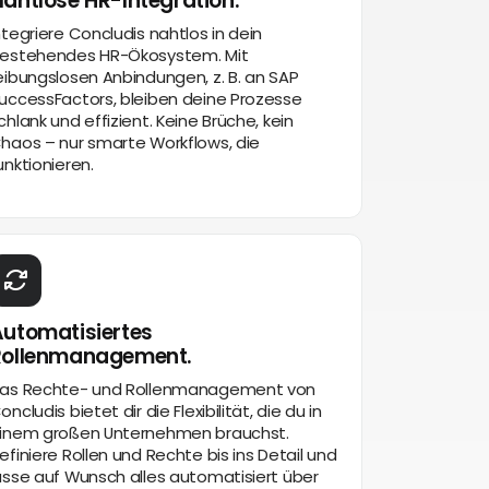
ahtlose HR-Integration.
ntegriere Concludis nahtlos in dein
estehendes HR-Ökosystem. Mit
eibungslosen Anbindungen, z. B. an SAP
uccessFactors, bleiben deine Prozesse
chlank und effizient. Keine Brüche, kein
haos – nur smarte Workflows, die
unktionieren.
utomatisiertes
Rollenmanagement.
as Rechte- und Rollenmanagement von
oncludis bietet dir die Flexibilität, die du in
inem großen Unternehmen brauchst.
efiniere Rollen und Rechte bis ins Detail und
asse auf Wunsch alles automatisiert über