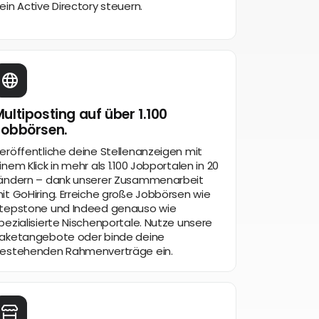
ein Active Directory steuern.
ultiposting auf über 1.100
Jobbörsen.
eröffentliche deine Stellenanzeigen mit
inem Klick in mehr als 1.100 Jobportalen in 20
ändern – dank unserer Zusammenarbeit
it GoHiring. Erreiche große Jobbörsen wie
tepstone und Indeed genauso wie
pezialisierte Nischenportale. Nutze unsere
aketangebote oder binde deine
estehenden Rahmenverträge ein.