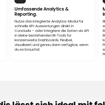
Umfassende Analytics &
M
Reporting.
I
Nutze das integrierte Analytics-Modul für
B
schnelle KPI-Auswertungen direkt in
e
Concludis – oder integriere die Daten via API
R
in deine bestehenden BI-Tools für
B
konzernweite Dashboards. Flexibel,
M
visualisiert und genau dann verfügbar, wenn
P
du es brauchst.
e
P