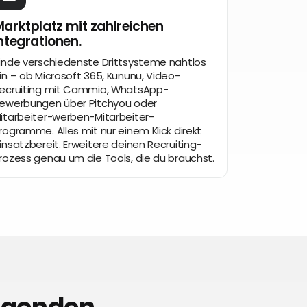
arktplatz mit zahlreichen
ntegrationen.
inde verschiedenste Drittsysteme nahtlos
in – ob Microsoft 365, Kununu, Video-
ecruiting mit Cammio, WhatsApp-
ewerbungen über Pitchyou oder
itarbeiter-werben-Mitarbeiter-
rogramme. Alles mit nur einem Klick direkt
insatzbereit. Erweitere deinen Recruiting-
rozess genau um die Tools, die du brauchst.