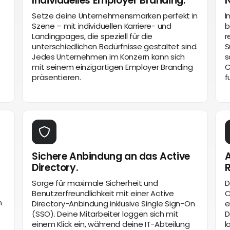
Individuelles Employer Branding.
N
Setze deine Unternehmensmarken perfekt in
I
Szene – mit individuellen Karriere- und
b
Landingpages, die speziell für die
r
unterschiedlichen Bedürfnisse gestaltet sind.
S
Jedes Unternehmen im Konzern kann sich
s
mit seinem einzigartigen Employer Branding
C
präsentieren.
f
Sichere Anbindung an das Active
A
Directory.
Sorge für maximale Sicherheit und
D
Benutzerfreundlichkeit mit einer Active
C
n
Directory-Anbindung inklusive Single Sign-On
e
e
(SSO). Deine Mitarbeiter loggen sich mit
D
einem Klick ein, während deine IT-Abteilung
l