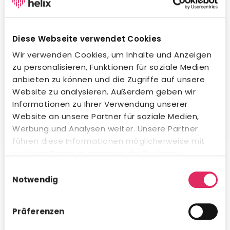
Wegweisende KI-Integration.
Unsere KI unterstützt dich beim Formulieren von
Stellenanzeigen, beim Erstellen von Social-Media-
Diese Webseite verwendet Cookies
Posts und in der Kommunikation mit Bewerbern – in
jeder Sprache und jedem Ton. Natürlich
Wir verwenden Cookies, um Inhalte und Anzeigen
datenschutzkonform und innerhalb gesetzlicher
zu personalisieren, Funktionen für soziale Medien
Vorgaben. Auch beim Kandidaten-Matching
anbieten zu können und die Zugriffe auf unsere
profitierst du von intelligenter Unterstützung.
Website zu analysieren. Außerdem geben wir
Informationen zu Ihrer Verwendung unserer
Website an unsere Partner für soziale Medien,
Werbung und Analysen weiter. Unsere Partner
führen diese Informationen möglicherweise mit
Umfassende Analytics & Reporting.
weiteren Daten zusammen, die Sie ihnen
bereitgestellt haben oder die sie im Rahmen Ihrer
Nutze das integrierte Analytics-Modul für schnelle KPI-
Einwilligungsauswahl
Auswertungen direkt in Concludis – oder integriere die
Nutzung der Dienste gesammelt haben.
Notwendig
Daten via API in deine bestehenden BI-Tools für
konzernweite Dashboards. Flexibel, visualisiert und
genau dann verfügbar, wenn du es brauchst.
Präferenzen