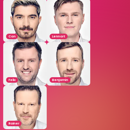
Can
Lennart
Felix
Benjamin
Rainer