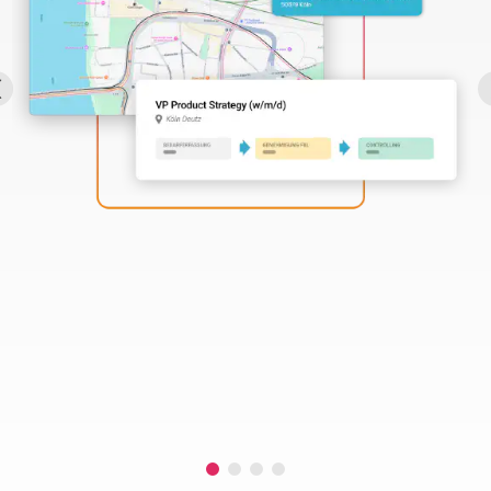
Perbility
Offene
Stellen
Compliance
Kontakt
Deutsch
Theme-
Wechseln