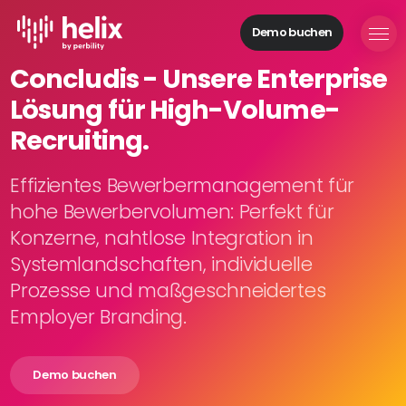
Demo buchen
Helix Module
Concludis - Unsere Enterprise
Organisationen
Lösung für High-Volume-
aufbauen
Personal
Recruiting.
managen
Talente
Effizientes Bewerbermanagement für
gewinnen
hohe Bewerbervolumen: Perfekt für
Mitarbeitende
Konzerne, nahtlose Integration in
entwickeln
Systemlandschaften, individuelle
Feedback
Prozesse und maßgeschneidertes
geben
Prozesse
Employer Branding.
digitalisieren
Demo buchen
Lösungen