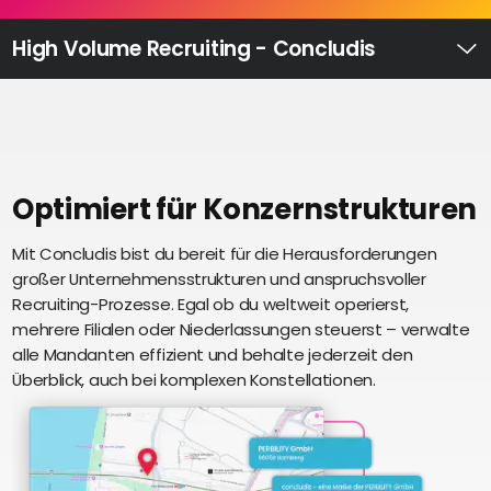
Recruiting
High
High Volume Recruiting - Concludis
Volume
Ü
Recruiting
Pre-
und
Onboarding
Ausbildungsmanagement
Optimiert für Konzernstrukturen
Digitales
Mit Concludis bist du bereit für die Herausforderungen
S
Lernen
großer Unternehmensstrukturen und anspruchsvoller
i
eAkte
Recruiting-Prozesse. Egal ob du weltweit operierst,
u
und
mehrere Filialen oder Niederlassungen steuerst – verwalte
U
Digitalisierung
alle Mandanten effizient und behalte jederzeit den
e
Schnittstellen
Überblick, auch bei komplexen Konstellationen.
Künstliche
Intelligenz
Über uns