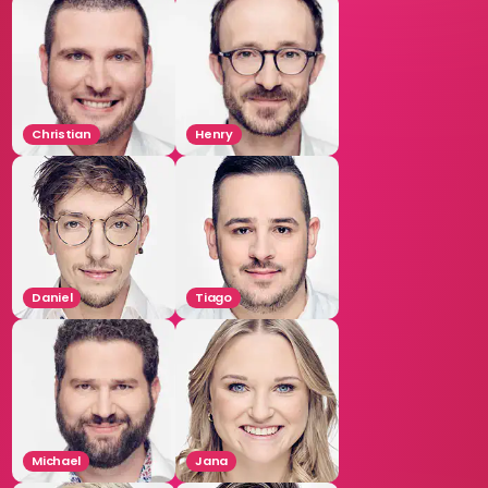
Christian
Henry
Daniel
Tiago
Michael
Jana