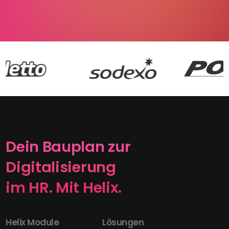
Dein Bauplan zur
Digitalisierung
im HR. Mit Helix.
Helix Module
Lösungen