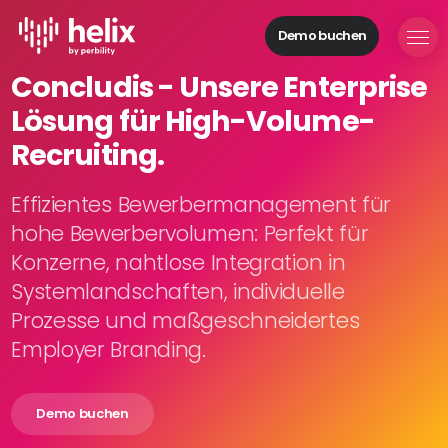
Demo buchen
Helix Module
Concludis - Unsere Enterprise
Organisationen
Lösung für High-Volume-
aufbauen
Personal
Recruiting.
managen
Talente
Effizientes Bewerbermanagement für
gewinnen
hohe Bewerbervolumen: Perfekt für
Mitarbeitende
Konzerne, nahtlose Integration in
entwickeln
Systemlandschaften, individuelle
Feedback
Prozesse und maßgeschneidertes
geben
Prozesse
Employer Branding.
digitalisieren
Demo buchen
Lösungen