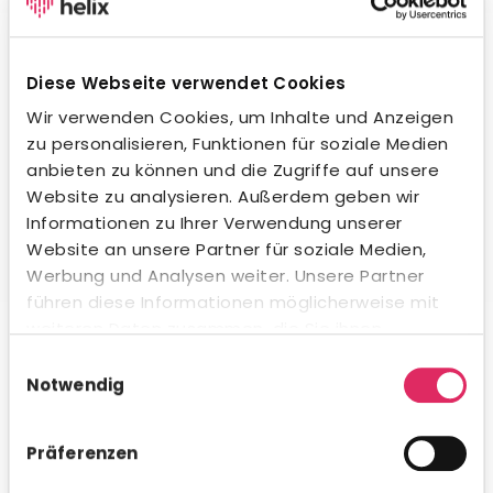
Wegweisende KI-Integration.
Unsere KI unterstützt dich beim Formulieren von
Stellenanzeigen, beim Erstellen von Social-Media-
Diese Webseite verwendet Cookies
Posts und in der Kommunikation mit Bewerbern – in
jeder Sprache und jedem Ton. Natürlich
Wir verwenden Cookies, um Inhalte und Anzeigen
datenschutzkonform und innerhalb gesetzlicher
zu personalisieren, Funktionen für soziale Medien
Vorgaben. Auch beim Kandidaten-Matching
anbieten zu können und die Zugriffe auf unsere
profitierst du von intelligenter Unterstützung.
Website zu analysieren. Außerdem geben wir
Informationen zu Ihrer Verwendung unserer
Website an unsere Partner für soziale Medien,
Werbung und Analysen weiter. Unsere Partner
führen diese Informationen möglicherweise mit
Umfassende Analytics & Reporting.
weiteren Daten zusammen, die Sie ihnen
bereitgestellt haben oder die sie im Rahmen Ihrer
Nutze das integrierte Analytics-Modul für schnelle KPI-
Einwilligungsauswahl
Auswertungen direkt in Concludis – oder integriere die
Nutzung der Dienste gesammelt haben.
Notwendig
Daten via API in deine bestehenden BI-Tools für
konzernweite Dashboards. Flexibel, visualisiert und
genau dann verfügbar, wenn du es brauchst.
Präferenzen