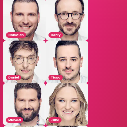
Christian
Henry
Daniel
Tiago
Michael
Jana