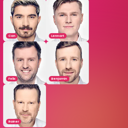
Can
Lennart
Felix
Benjamin
Rainer