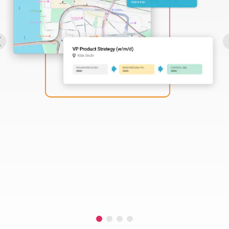
Perbility
Offene
Stellen
Compliance
Kontakt
Deutsch
Theme-
Wechseln