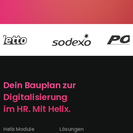
Dein Bauplan zur
Digitalisierung
im HR. Mit Helix.
Helix Module
Lösungen