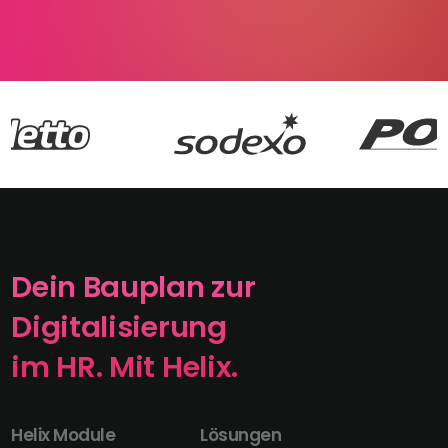
Dein Bauplan zur
Digitalisierung
im HR. Mit Helix.
Helix Module
Lösungen