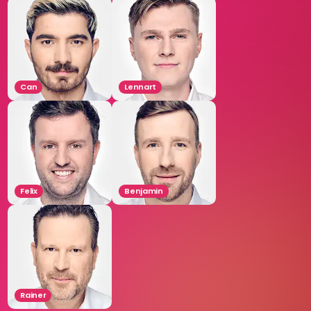
Can
Lennart
Felix
Benjamin
Rainer