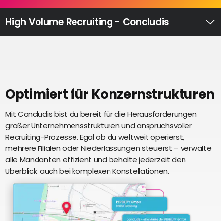
Recruiting
High
High Volume Recruiting - Concludis
Volume
Ü
Recruiting
Pre-
und
Onboarding
Ausbildungsmanagement
Optimiert für Konzernstrukturen
Digitales
Mit Concludis bist du bereit für die Herausforderungen
S
Lernen
großer Unternehmensstrukturen und anspruchsvoller
i
eAkte
Recruiting-Prozesse. Egal ob du weltweit operierst,
u
und
mehrere Filialen oder Niederlassungen steuerst – verwalte
U
Digitalisierung
alle Mandanten effizient und behalte jederzeit den
e
Schnittstellen
Überblick, auch bei komplexen Konstellationen.
Künstliche
Intelligenz
Über uns