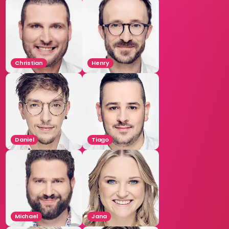
Christian
Henry
Daniel
Tiago
Michael
Jana