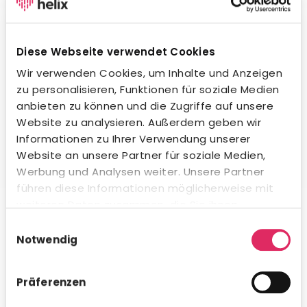
Wegweisende KI-Integration.
Unsere KI unterstützt dich beim Formulieren von
Stellenanzeigen, beim Erstellen von Social-Media-
Diese Webseite verwendet Cookies
Posts und in der Kommunikation mit Bewerbern – in
jeder Sprache und jedem Ton. Natürlich
Wir verwenden Cookies, um Inhalte und Anzeigen
datenschutzkonform und innerhalb gesetzlicher
zu personalisieren, Funktionen für soziale Medien
Vorgaben. Auch beim Kandidaten-Matching
anbieten zu können und die Zugriffe auf unsere
profitierst du von intelligenter Unterstützung.
Website zu analysieren. Außerdem geben wir
Informationen zu Ihrer Verwendung unserer
Website an unsere Partner für soziale Medien,
Werbung und Analysen weiter. Unsere Partner
führen diese Informationen möglicherweise mit
Umfassende Analytics & Reporting.
weiteren Daten zusammen, die Sie ihnen
bereitgestellt haben oder die sie im Rahmen Ihrer
Nutze das integrierte Analytics-Modul für schnelle KPI-
Einwilligungsauswahl
Auswertungen direkt in Concludis – oder integriere die
Nutzung der Dienste gesammelt haben.
Notwendig
Daten via API in deine bestehenden BI-Tools für
konzernweite Dashboards. Flexibel, visualisiert und
genau dann verfügbar, wenn du es brauchst.
Präferenzen