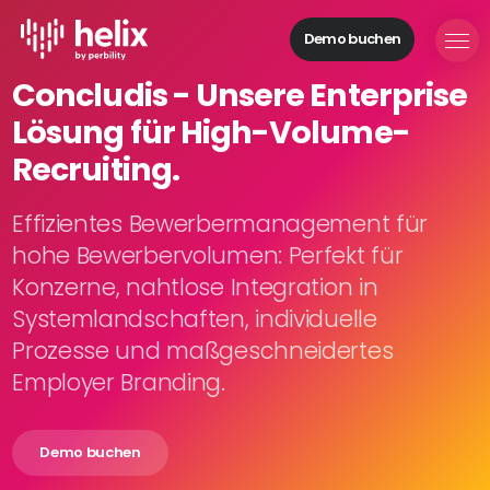
Demo buchen
Helix Module
Concludis - Unsere Enterprise
Organisationen
Lösung für High-Volume-
aufbauen
Personal
Recruiting.
managen
Talente
Effizientes Bewerbermanagement für
gewinnen
hohe Bewerbervolumen: Perfekt für
Mitarbeitende
Konzerne, nahtlose Integration in
entwickeln
Systemlandschaften, individuelle
Feedback
Prozesse und maßgeschneidertes
geben
Prozesse
Employer Branding.
digitalisieren
Demo buchen
Lösungen