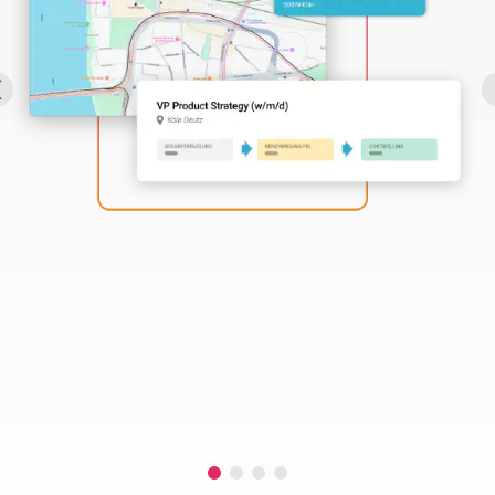
Perbility
Offene
Stellen
Compliance
Kontakt
Deutsch
Theme-
Wechseln