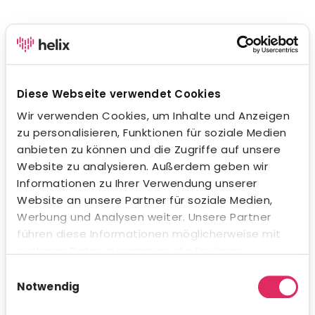
Impressum
Diese Webseite verwendet Cookies
Anbieter
Wir verwenden Cookies, um Inhalte und Anzeigen
PERAS GmbH
zu personalisieren, Funktionen für soziale Medien
Impressum
anbieten zu können und die Zugriffe auf unsere
Website zu analysieren. Außerdem geben wir
Entwicklung
Informationen zu Ihrer Verwendung unserer
Perbility GmbH
Website an unsere Partner für soziale Medien,
Starkenfeldstraße 21
Werbung und Analysen weiter. Unsere Partner
96050 Bamberg
führen diese Informationen möglicherweise mit
Telefon: +49 951 408 331-00
weiteren Daten zusammen, die Sie ihnen
Vertreten durch die Geschäftsführung: Sophie Genty,
bereitgestellt haben oder die sie im Rahmen Ihrer
Einwilligungsauswahl
Markus Steinberger, Daniela Ventura
Nutzung der Dienste gesammelt haben.
Notwendig
Gerichtsstand Bamberg, Registergericht: Amtsgericht
Bamberg Registernummer: HRB 6413