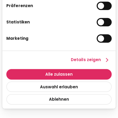
Präferenzen
Umsatzsteuer-Identifikationsnummer: DE265447389
ISO 9001 and ISO/IEC 27001
Statistiken
Marketing
Details zeigen
Alle zulassen
Auswahl erlauben
Ablehnen