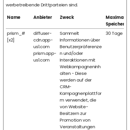
werbetreibende Drittparteien sind.
Name
Anbieter
Zweck
Maximale
Speicherd
prism_#
diffuser-
Sammelt
30 Tage
[x2]
cdn.app-
Informationen über
us1.com
Benutzerpräferenze
prism.app-
n und/oder
us1.com
Interaktionen mit
Webkampagneninh
alten - Diese
werden auf der
CRM-
Kampagnenplattfor
m verwendet, die
von Website-
Besitzern zur
Promotion von
Veranstaltungen