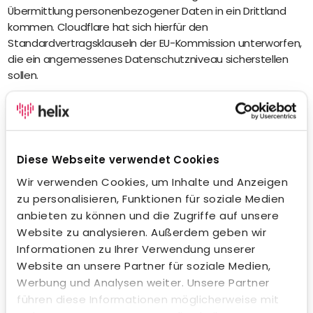
Übermittlung personenbezogener Daten in ein Drittland
kommen. Cloudflare hat sich hierfür den
Standardvertragsklauseln der EU-Kommission unterworfen,
die ein angemessenes Datenschutzniveau sicherstellen
sollen.
Rechtsgrundlage für den Einsatz ist unser berechtigtes
Interesse an der Sicherheit und dem störungsfreien Betrieb
unserer Formulare gemäß Art. 6 Abs. 1 lit. f DSGVO.
Diese Webseite verwendet Cookies
Weitere Informationen findest du in der
Wir verwenden Cookies, um Inhalte und Anzeigen
Datenschutzerklärung von Cloudflare:
https://www.cloudflare.com/privacypolicy/
zu personalisieren, Funktionen für soziale Medien
anbieten zu können und die Zugriffe auf unsere
Website zu analysieren. Außerdem geben wir
Marketing mit ActiveCampaign
Informationen zu Ihrer Verwendung unserer
Für Marketing-Automation und die Analyse des
Website an unsere Partner für soziale Medien,
Nutzungsverhaltens setzen wir den Dienst
Werbung und Analysen weiter. Unsere Partner
ActiveCampaign ein. Anbieter ist ActiveCampaign, LLC, 1
führen diese Informationen möglicherweise mit
North Dearborn Street, Chicago, IL 60602, USA.