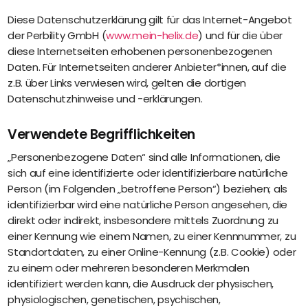
Recruiting
Diese Datenschutzerklärung gilt für das Internet-Angebot
High
der Perbility GmbH (
www.mein-helix.de
) und für die über
Volume
diese Internetseiten erhobenen personenbezogenen
Recruiting
Daten. Für Internetseiten anderer Anbieter*innen, auf die
Pre-
z.B. über Links verwiesen wird, gelten die dortigen
und
Datenschutzhinweise und -erklärungen.
Onboarding
Ausbildungsmanagement
Verwendete Begrifflichkeiten
Digitales
„Personenbezogene Daten“ sind alle Informationen, die
Lernen
sich auf eine identifizierte oder identifizierbare natürliche
eAkte
Person (im Folgenden „betroffene Person“) beziehen; als
und
identifizierbar wird eine natürliche Person angesehen, die
Digitalisierung
direkt oder indirekt, insbesondere mittels Zuordnung zu
Schnittstellen
einer Kennung wie einem Namen, zu einer Kennnummer, zu
Künstliche
Standortdaten, zu einer Online-Kennung (z.B. Cookie) oder
Intelligenz
zu einem oder mehreren besonderen Merkmalen
identifiziert werden kann, die Ausdruck der physischen,
Über uns
physiologischen, genetischen, psychischen,