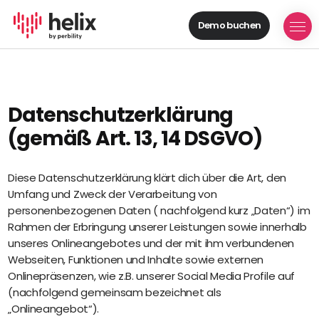
Demo buchen
Helix Module
Organisationen
aufbauen
Personal
Datenschutzerklärung
managen
(gemäß Art. 13, 14 DSGVO)
Talente
gewinnen
Mitarbeitende
Diese Datenschutzerklärung klärt dich über die Art, den
entwickeln
Umfang und Zweck der Verarbeitung von
Feedback
personenbezogenen Daten ( nachfolgend kurz „Daten“) im
geben
Rahmen der Erbringung unserer Leistungen sowie innerhalb
unseres Onlineangebotes und der mit ihm verbundenen
Prozesse
Webseiten, Funktionen und Inhalte sowie externen
digitalisieren
Onlinepräsenzen, wie z.B. unserer Social Media Profile auf
(nachfolgend gemeinsam bezeichnet als
Lösungen
„Onlineangebot“).