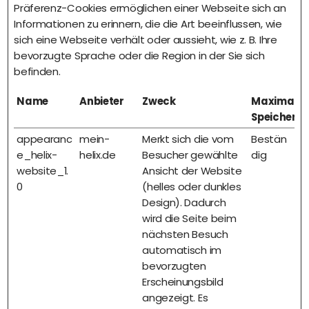
Präferenz-Cookies ermöglichen einer Webseite sich an
Informationen zu erinnern, die die Art beeinflussen, wie
sich eine Webseite verhält oder aussieht, wie z. B. Ihre
bevorzugte Sprache oder die Region in der Sie sich
befinden.
Name
Anbieter
Zweck
Maximale
Speicherd
appearanc
mein-
Merkt sich die vom
Bestän
e_helix-
helix.de
Besucher gewählte
dig
website_1.
Ansicht der Website
0
(helles oder dunkles
Design). Dadurch
wird die Seite beim
nächsten Besuch
automatisch im
bevorzugten
Erscheinungsbild
angezeigt. Es