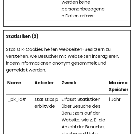
werden keine
personenbezogene
n Daten erfasst.
Statistiken (2)
Statistik-Cookies helfen Webseiten-Besitzern zu
verstehen, wie Besucher mit Webseiten interagieren,
indem Informationen anonym gesammelt und
gemeldet werden.
Name
Anbieter
Zweck
Maximale
Speicherd
_pk_id#
statistics.p
Erfasst Statistiken
1 Jahr
erbility.de
über Besuche des
Benutzers auf der
Website, wie z. B. die
Anzahl der Besuche,
durchschnittliche