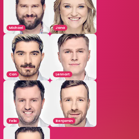
Michael
Jana
Can
Lennart
Felix
Benjamin