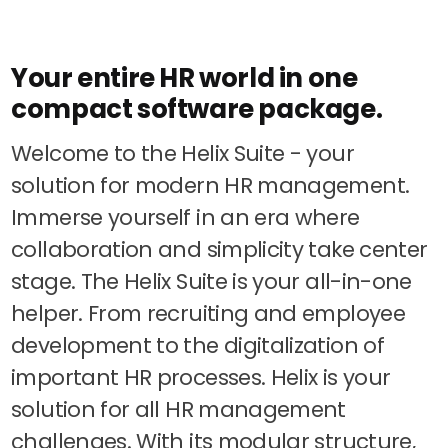
About us
Perbility
Your entire HR world in one
Contact
compact software package.
Join
the
crew
Welcome to the Helix Suite - your
Compliance
solution for modern HR management.
Immerse yourself in an era where
English
Theme-
collaboration and simplicity take center
Switch
stage. The Helix Suite is your all-in-one
helper. From recruiting and employee
development to the digitalization of
important HR processes. Helix is your
solution for all HR management
challenges. With its modular structure,