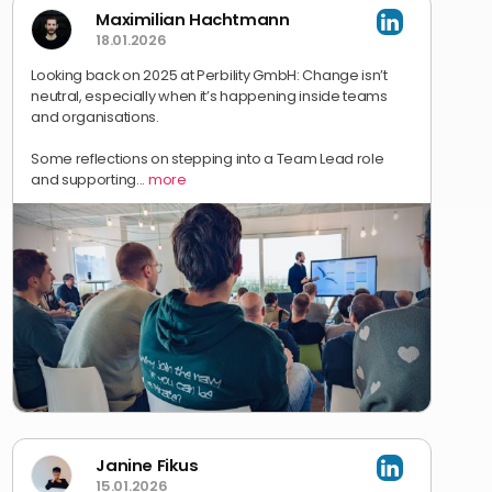
Maximilian Hachtmann
18.01.2026
Looking back on 2025 at Perbility GmbH: Change isn’t
neutral, especially when it’s happening inside teams
and organisations.
Some reflections on stepping into a Team Lead role
and supporting...
more
Janine Fikus
15.01.2026