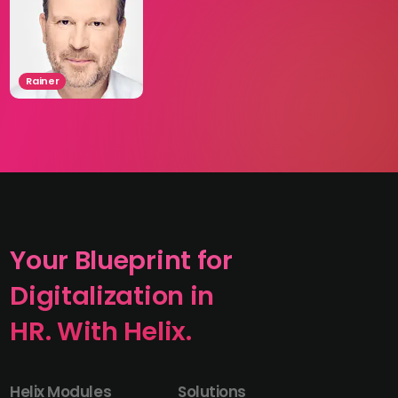
Rainer
Your Blueprint for
Digitalization in
HR. With Helix.
Helix Modules
Solutions