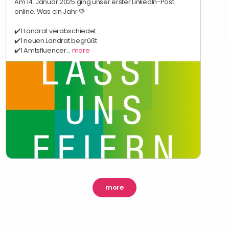
Am 14. Januar 2025 ging unser erster LinkedIn-Post
online. Was ein Jahr 💚
✔️1 Landrat verabschiedet
✔️1 neuen Landrat begrüßt
✔️1 Amtsfluencer...
more
more