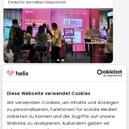
Danke für die netten Gespräche!
Jirko Börsch
19.03.2026
Zwei spannende und inspirierende Tage beim
Diese Webseite verwendet Cookies
„concludis - eine Marke von PERBILITY Spring Summit
Wir verwenden Cookies, um Inhalte und Anzeigen
2026“ liegen hinter mir 🙌.
zu personalisieren, Funktionen für soziale Medien
Neben vielen wertvollen Impulsen rund um Recruiting
anbieten zu können und die Zugriffe auf unsere
und Bewerbermanag...
more
Website zu analysieren. Außerdem geben wir