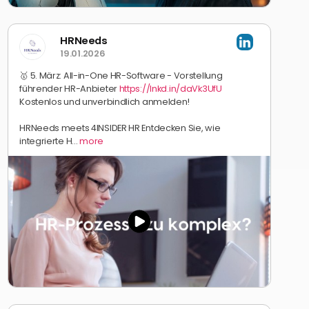
HRNeeds
19.01.2026
🥇 5. März: All-in-One HR-Software - Vorstellung
führender HR-Anbieter
https://lnkd.in/daVk3UfU
Kostenlos und unverbindlich anmelden!
HRNeeds meets 4INSIDER HR Entdecken Sie, wie
integrierte H...
more